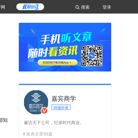
评网
搜索
登录
嘉宾商学
特邀作者
都知
遍访天下公司，纪录时代商业。
发表文章
59
篇