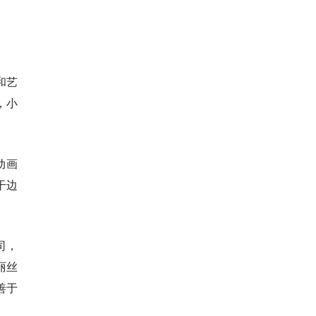
和艺
，小
动画
干边
司，
丽丝
善于