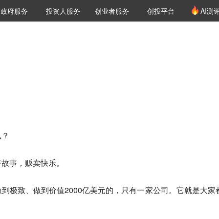
创投发布
项目推荐
核心服务
LP源计划
政府服务
投资人服务
创业者服务
创投平台
AI测
36氪Pro
VClub
VClub投资机构库
创投氪堂
城市之窗
投资机构职位推介
企业入驻
投资人认证
么？
售故事，贩卖快乐。
到极致、做到价值2000亿美元的，只有一家公司。它就是大家