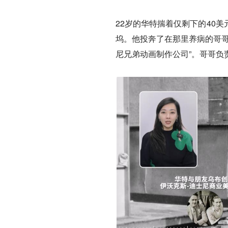
22岁的华特揣着仅剩下的40
坞。他投奔了在那里养病的哥哥
尼兄弟动画制作公司”。哥哥负