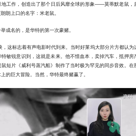
旦地工作，创造出了那个日后风靡全球的形象——莫蒂默老鼠，
更朗朗上口的名字：米老鼠。
一举成名的，是华特的第一次豪赌。
上映，这标志着有声电影时代到来。当时好莱坞大部分片方都认为
华特敏锐意识到，这就是未来。他不惜血本，卖掉汽车，抵押房
老鼠短片《威利号蒸汽船》制作了当时极为罕见的同步音效。在
术上的巨大冒险。当然，华特最终赌赢了。