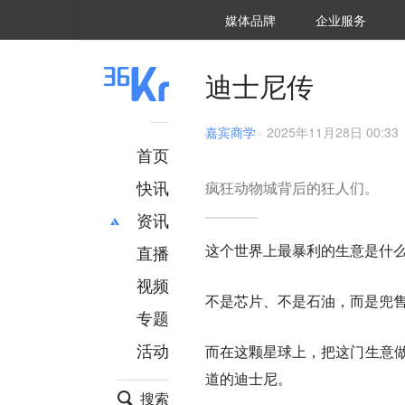
36氪Auto
数字时氪
企业号
未来消费
智能涌现
未来城市
启动Power on
媒体品牌
企业服务
企服点评
36氪出海
36氪研究院
潮生TIDE
36氪企服点评
36Kr研究院
36氪财经
职场bonus
36碳
后浪研究所
36Kr创新咨询
暗涌Waves
硬氪
氪睿研究院
迪士尼传
嘉宾商学
·
2025年11月28日 00:33
首页
快讯
疯狂动物城背后的狂人们。
资讯
这个世界上最暴利的生意是什
直播
最新
推荐
创投
财经
视频
不是芯片、不是石油，而是兜
汽车
AI
专题
科技
项目推荐
活动
而在这颗星球上，把这门生意做
专精特新
安徽
道的迪士尼。
搜索