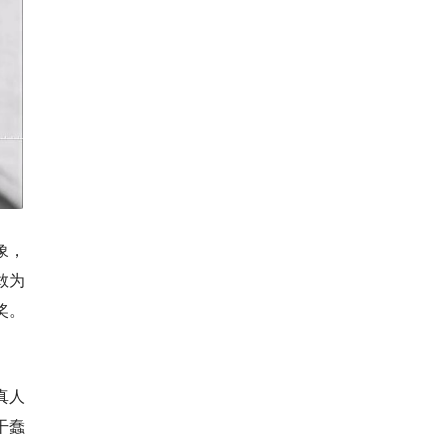
象，
敢为
奖。
真人
干蠢