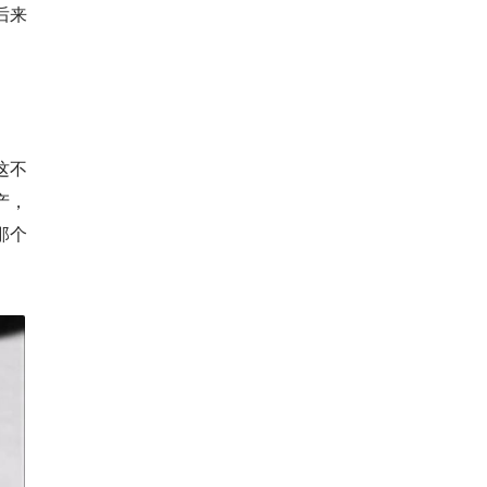
后来
这不
产，
那个