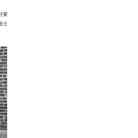
好莱
迪士