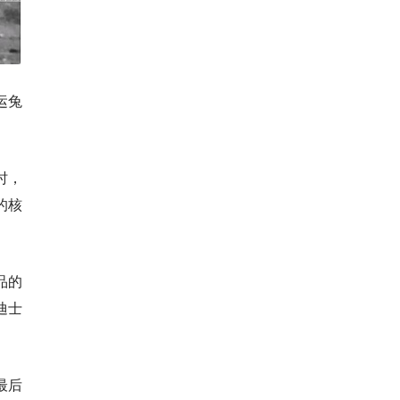
运兔
时，
的核
品的
迪士
最后