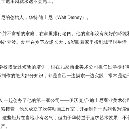
迪士尼乐园就永远不会完工。
创始人，华特·迪士尼（Walt Disney）。
一个并不富裕的家庭，在家里排行老四。他的童年没有良好的环境
到处奔波。幼年在乡下农场长大，9岁跟着家里搬到城里讨生活
。
学校接受过短暂的培训，也在几家商业美术公司担任过学徒和
影制作的绝大部分知识，都是自己一边摸索一边实践，常常是边
跟朋友一起创办了他的第一家公司——伊沃克斯-迪士尼商业美术公
紧接着，他又成立了欢笑动画工作室，开始制作一系列名为“爱
。这些短片在当地小有名气，但由于华特过于追求艺术效果，不
破产。