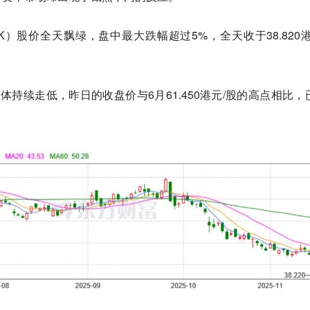
.HK）股价全天飘绿，盘中最大跌幅超过5%，全天收于38.820港
体持续走低，昨日的收盘价与6月61.450港元/股的高点相比，