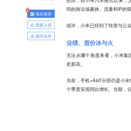
然而，自小米汽车推出以来，
同的舆论场裹挟。
流量和IP的
项目推荐
我要入驻
或许，小米已经到了转变与公
城市合作
业绩、股价冰与火
无论从哪个角度来看，小米集团
史新高。
当前，手机×AIoT分部仍是小
个季度实现同比增长。
当期，分