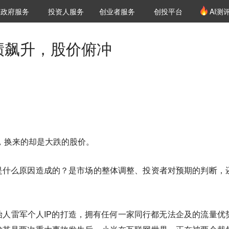
创投发布
项目推荐
核心服务
LP源计划
政府服务
投资人服务
创业者服务
创投平台
AI测
36氪Pro
VClub
VClub投资机构库
创投氪堂
城市之窗
投资机构职位推介
企业入驻
投资人认证
绩飙升，股价俯冲
，换来的却是大跌的股价。
是什么原因造成的？是市场的整体调整、投资者对预期的判断，
人雷军个人IP的打造，拥有任何一家同行都无法企及的流量优