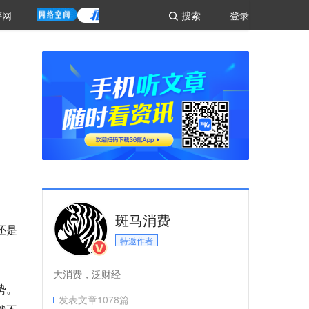
评网
搜索
登录
斑马消费
还是
特邀作者
大消费，泛财经
势。
发表文章
1078
篇