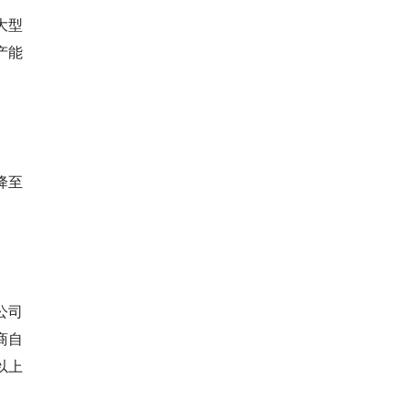
大型
产能
降至
公司
商自
以上