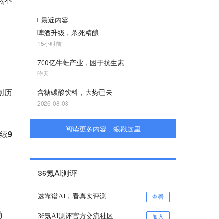
然不
最近内容
啤酒升级，杀死精酿
15小时前
700亿牛蛙产业，困于抗生素
昨天
创历
含糖碳酸饮料，大势已去
2026-08-03
阅读更多内容，狠戳这里
续9
36氪AI测评
选靠谱AI，看真实评测
查看
36氪AI测评官方交流社区
加入