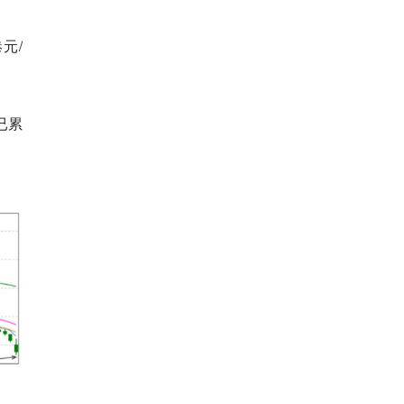
元/
已累