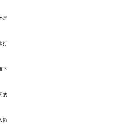
还是
。
续打
旗下
天的
人微