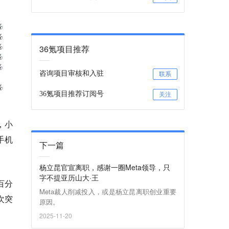
36氪项目推荐
咨询项目审核和入驻
联系
36氪项目推荐订阅号
关注
，小
手机
下一篇
杨立昆官宣离职，感谢一圈Meta领导，只
字不提亚历山大·王
百分
Meta裁人削减投入，或是杨立昆离职创业重要
次突
原因。
2025-11-20