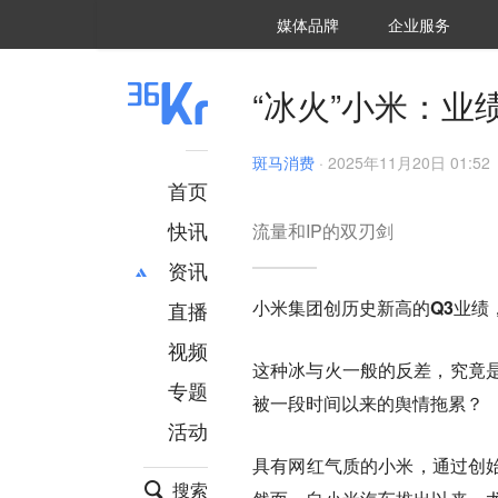
36氪Auto
数字时氪
企业号
未来消费
智能涌现
未来城市
启动Power on
媒体品牌
企业服务
企服点评
36氪出海
36氪研究院
潮生TIDE
36氪企服点评
36Kr研究院
36氪财经
职场bonus
36碳
后浪研究所
36Kr创新咨询
暗涌Waves
硬氪
氪睿研究院
“冰火”小米：业
斑马消费
·
2025年11月20日 01:52
首页
快讯
流量和IP的双刃剑
资讯
小米集团创历史新高的Q3业绩
直播
最新
推荐
创投
财经
视频
这种冰与火一般的反差，究竟
汽车
AI
专题
被一段时间以来的舆情拖累？
科技
项目推荐
活动
专精特新
安徽
具有网红气质的小米，通过创始
搜索