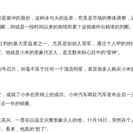
却是俯冲的股价，这种冰与火的反差，究竟是市场的整体调整，
判断，抑或是一段时间以来的舆情所累？这很难作出精准的判断
红利的最大受益者之一。尤其是创始人雷军，通过个人IP的持
。他就是小米的形象代言人，是无数米粉心目中的“雷神”。
的号召力，丝毫不亚于任何一个顶流明星，甚至
很多人购买小米
定，成就了小米在营销上的成功。小米汽车两款汽车发布会后一
车企一年的销量。
高兴。一贯在以温文尔雅形象示人的他，11月16日，突然在个
。看来，他真的“怒了”。