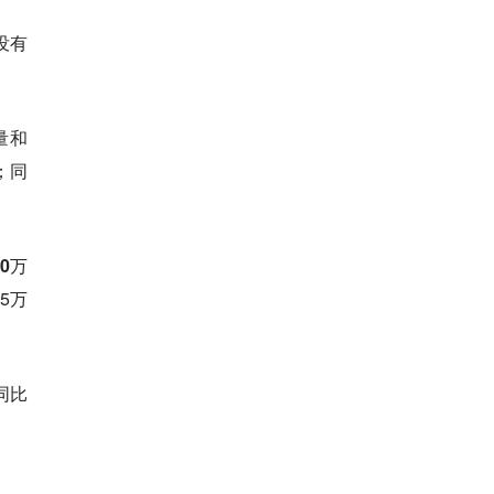
没有
量和
；同
0万
5万
同比