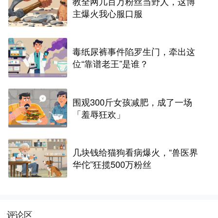
教全网几百万粉丝当野人，这博
主爆火我心服口服
毒纸尿裤事件陷罗生门，牵出这
位“靠谱老王”是谁？
围观300斤女孩减肥，成了一场
「羞辱狂欢」
几块钱给猫狗看病爆火，“兽医界
华佗”狂揽500万粉丝
评论区