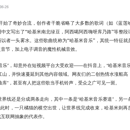
开始了奇妙合流，创作者干脆省略了大多数的歌词（如《蓝莲
用中文写出了“哈基米南北绿豆，阿西噶阿西嗨呀库乃路”等整段
以者一头雾水。这些歌曲统称为“哈基米音乐”，其统一特征就
重复音节，加上电子调音的魔性机械音效。
音乐”，却意外在短视频平台大受欢迎——在抖音上，“哈基米音乐
江山，并快速蔓延到其他内容领域。网友们的二创热情水涨船高
曲库”，甚至有人把这些歌当手机铃声，受众之广可见一斑。
界线还是分成两条走向，其中一条是“哈基米音乐赛道”，另一
在此时，一只橘猫的横空出世，让世界线完成收束，哈基米则再
成互联网抽象的代表作。