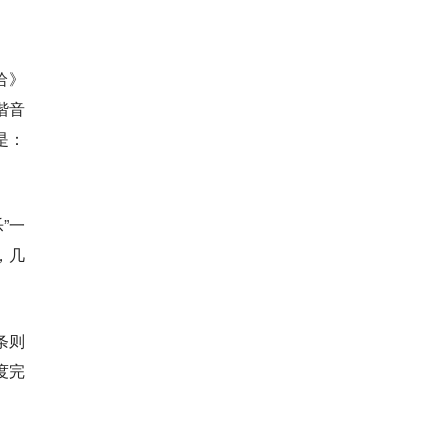
哈》
谐音
是：
”一
，几
条则
度完