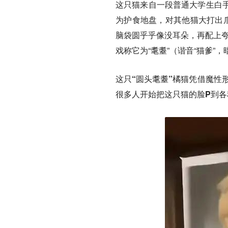
这只猫来自一段普通大学生白
为护食地盘，对其他猫大打出爪
脑袋圆乎乎像没耳朵，再配上夸
戏称它为“耄耋”（谐音“猫爹”
这只“圆头耄耋”橘猫凭借魔性
很多人开始把这只猫的脸P到