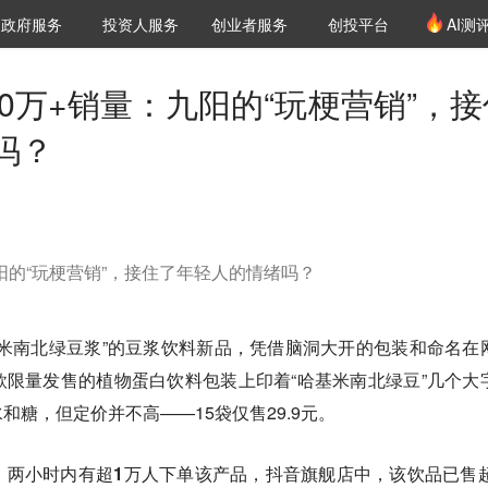
创投发布
项目推荐
核心服务
LP源计划
政府服务
投资人服务
创业者服务
创投平台
AI测
36氪Pro
VClub
VClub投资机构库
创投氪堂
城市之窗
投资机构职位推介
企业入驻
投资人认证
10万+销量：九阳的“玩梗营销”，接
吗？
九阳的“玩梗营销”，接住了年轻人的情绪吗？
米南北绿豆浆”的豆浆饮料新品，凭借脑洞大开的包装和命名在
限量发售的植物蛋白饮料包装上印着“哈基米南北绿豆”几个大
糖，但定价并不高——15袋仅售29.9元。
，
两小时内有超1万人下单该产品，抖音旗舰店中，该饮品已售超