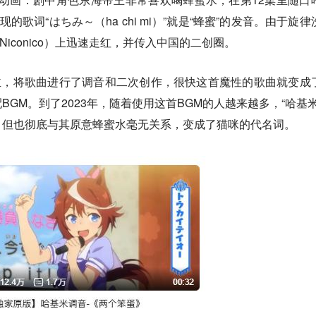
的歌词“はちみ～（ha chi mi）”就是“蜂蜜”的发音。由于旋律
iconico）上迅速走红，并传入中国的二创圈。
p主，将歌曲进行了调音和二次创作，很快这首魔性的歌曲就变成
GM。到了2023年，随着使用这首BGM的人越来越多，“哈基米
，但也彻底与其原意蜂蜜水毫无关系，变成了猫咪的代名词。