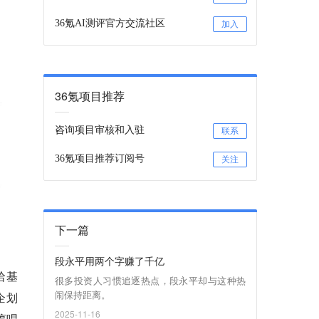
36氪AI测评官方交流社区
加入
36氪项目推荐
咨询项目审核和入驻
联系
36氪项目推荐订阅号
关注
下一篇
段永平用两个字赚了千亿
哈基
很多投资人习惯追逐热点，段永平却与这种热
闹保持距离。
企划
2025-11-16
哼唱