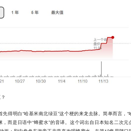
豆？
先得明白“哈基米南北绿豆”这个梗的来龙去脉。简单而言，“
不是猫咪，而是日语中“蜂蜜水”的音译。这个词出自日本知名二次元
y》第二季动画：剧中角色东海帝王非常喜欢喝蜂蜜水，在第12集里随口