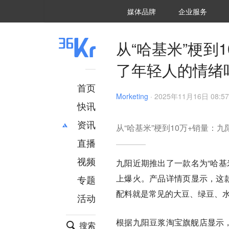
36氪Auto
数字时氪
企业号
未来消费
智能涌现
未来城市
启动Power on
媒体品牌
企业服务
企服点评
36氪出海
36氪研究院
潮生TIDE
36氪企服点评
36Kr研究院
36氪财经
职场bonus
36碳
后浪研究所
36Kr创新咨询
暗涌Waves
硬氪
氪睿研究院
从“哈基米”梗到
了年轻人的情绪
首页
Morketing
·
2025年11月16日 08:57
快讯
资讯
从“哈基米”梗到10万+销量：
直播
最新
推荐
创投
财经
视频
九阳近期推出了一款名为“哈基
汽车
AI
上爆火。产品详情页显示，这款
专题
科技
项目推荐
配料就是常见的大豆、绿豆、水和
活动
专精特新
安徽
根据九阳豆浆淘宝旗舰店显示
搜索