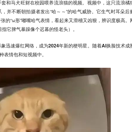
手套和马犬旺财在校园喂养流浪猫的视频。视频中，这只流浪橘
，并不断朝拍摄者发出“哈～～”的哈气威胁
。
它生气时耳朵后
张的“ω形”嘟嘴哈气表情，看起来又滑稽又凶狠，辨识度极高。
，暗指它脾气暴躁像个迟暮的怪老头）
。
形象迅速爆红网络，成为2024年新的梗明星。随着AI换脸技术成
各种表情包和短视频中。