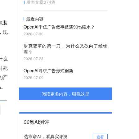
发表文章
374
篇
最近内容
包装
OpenAI千亿广告叙事遭遇90%缩水？
，现
2026-07-30
耐克变革的第一刀，为什么又砍向了经销
商？
什么
2026-07-23
封死
OpenAI寻求广告形式创新
的产
2026-07-09
品。
阅读更多内容，狠戳这里
36氪AI测评
选靠谱AI，看真实评测
查看