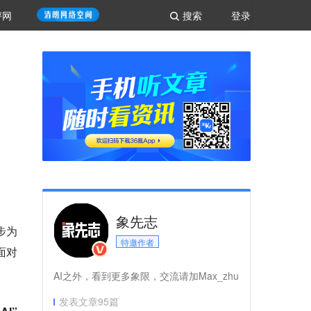
评网
搜索
登录
象先志
步为
特邀作者
面对
AI之外，看到更多象限，交流请加Max_zhu
发表文章
95
篇