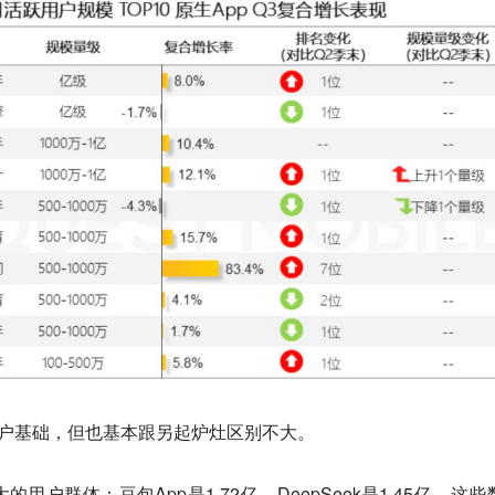
用户基础，但也基本跟另起炉灶区别不大。
户群体：豆包App是1.72亿，DeepSeek是1.45亿。这些