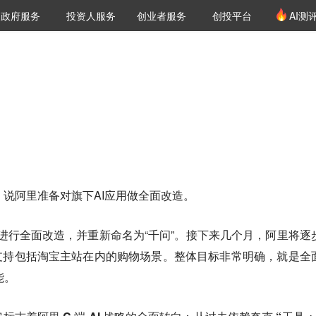
创投发布
项目推荐
核心服务
LP源计划
政府服务
投资人服务
创业者服务
创投平台
AI测
36氪Pro
VClub
VClub投资机构库
创投氪堂
城市之窗
投资机构职位推介
企业入驻
投资人认证
，说阿里准备对旗下AI应用做全面改造。
pp进行全面改造，并重新命名为“千问”。接下来几个月，阿里将逐
支持包括淘宝主站在内的购物场景。整体目标非常明确，就是全
能。