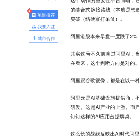
这个动作的重要性不言而喻，它标志
的缝合式嫁接路线（本质是想借既
项目推荐
突破（结硬寨打呆仗）。
我要入驻
阿里港股本来早盘一度跌了2%
城市合作
其实这号不久前聊过阿里AI，
在看来，这个判断方向是对的
阿里跟谷歌很像，都是在以一种
阿里云是AI基础设施提供商，
研发。这是AI产业的上游。而
钉钉这样的AI应用占据牌桌。
这么长的战线反映出AI时代阿