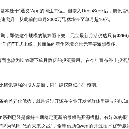
基本处于“通义”App的同生态位。但接入DeepSeek后，腾讯管
速爬升，从此前的单月2000万迅猛增长至单月超10亿。
窗口期，即便这个规模的预算砸下去，元宝最新月活仍然只有3286
。等“千问”正式上线，其面临的竞争环境会比元宝要激烈得多。
面也曾为Kimi砸下单月数亿的投流费用。在今年宣布停止投流
要比腾讯更强的投入意愿，同时建议降低心理预期。
具备的差异化优势，就是通过开源在专业开发者群体里建立的认知
Qwen系列已经是保持长期稳定更新的最领先开源模型。有媒体的报
”视为“AI时代的未来之战”，希望借助Qwen的开源技术优势赢