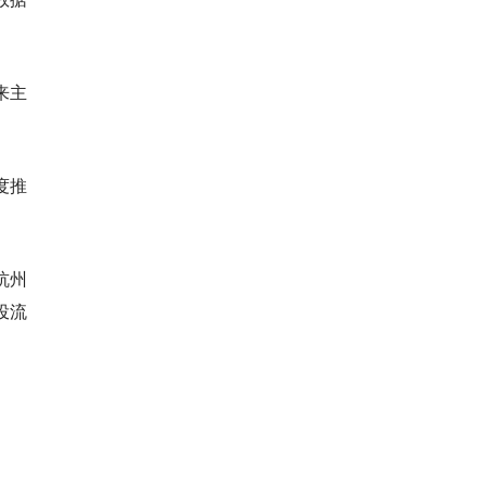
来主
度推
杭州
投流