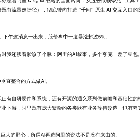
着阿里 C 端 AI 战略的全面转向：从过去依赖夸克 “工具 + A
有流量走捷径），彻底转向打造 “千问” 原生 AI 交互入口的
，下午这消息一出来，股价盘中一度暴涨超过5%。
当时我还腆着脸诊了个脉：阿里的AI叙事，多个夸克，差了豆包
。
垂直整合的方式做AI。
不止有自研硬件和系统，还有开源的通义系列做前瞻和基础性的
产业下游，阿里既有庞大繁杂的各类既有业务等待改造，也有夸
里巨大的野心，所谓AI再造阿里的说法不是没有来由的。