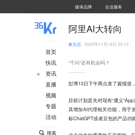
36氪Auto
数字时氪
企业号
未来消费
智能涌现
未来城市
启动Power on
媒体品牌
企业服务
企服点评
36氪出海
36氪研究院
潮生TIDE
36氪企服点评
36Kr研究院
36氪财经
职场bonus
36碳
后浪研究所
36Kr创新咨询
暗涌Waves
硬氪
氪睿研究院
阿里AI大转向
象先志
·
2025年11月14日 03:12
首页
快讯
“千问”还有机会吗？
资讯
彭博13日下午两点发了篇报道
直播
最新
推荐
创投
财经
视频
目前计划是先对现有“通义”A
汽车
AI
专题
其增加AI代理相关功能，用于
科技
项目推荐
活动
专精特新
安徽
标ChatGPT或者豆包的产品功
搜索