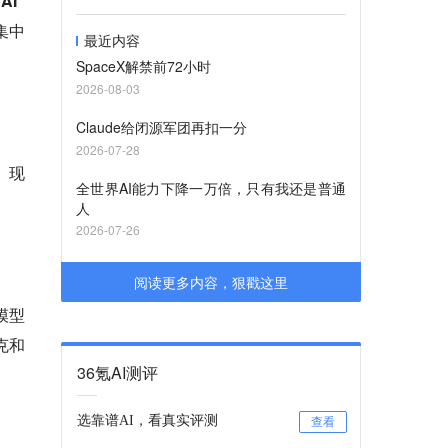
I”
集中
最近内容
SpaceX解禁前72小时
2026-08-03
Claude给闭源军团再扣一分
2026-07-28
。现
全世界AI能力下降一万倍，只有我还是普通
人
2026-07-26
阅读更多内容，狠戳这里
模型
克和
36氪AI测评
选靠谱AI，看真实评测
查看