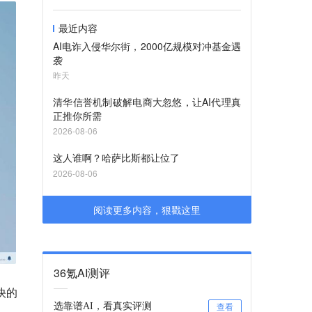
最近内容
AI电诈入侵华尔街，2000亿规模对冲基金遇
袭
昨天
清华信誉机制破解电商大忽悠，让AI代理真
正推你所需
2026-08-06
这人谁啊？哈萨比斯都让位了
2026-08-06
阅读更多内容，狠戳这里
36氪AI测评
快的
选靠谱AI，看真实评测
查看