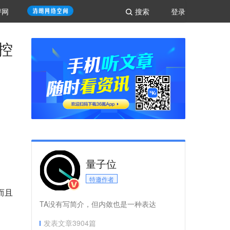
评网
搜索
登录
监控
量子位
特邀作者
而且
TA没有写简介，但内敛也是一种表达
发表文章
3904
篇