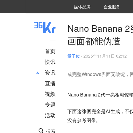
36氪Auto
数字时氪
企业号
未来消费
智能涌现
未来城市
启动Power on
媒体品牌
企业服务
企服点评
36氪出海
36氪研究院
潮生TIDE
36氪企服点评
36Kr研究院
36氪财经
职场bonus
36碳
后浪研究所
36Kr创新咨询
暗涌Waves
硬氪
氪睿研究院
Nano Bana
画面都能伪造
首页
量子位
·
2025年11月11日 02:12
快讯
资讯
成完整Windows界面无破绽
直播
最新
推荐
创投
财经
视频
Nano Banana 2代一亮相就
汽车
AI
专题
科技
项目推荐
下面这张图完全是AI生成，不
活动
专精特新
安徽
没有参考图像。
搜索