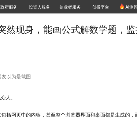
创投发布
项目推荐
核心服务
LP源计划
政府服务
投资人服务
创业者服务
创投平台
AI测
36氪Pro
VClub
VClub投资机构库
创投氪堂
城市之窗
投资机构职位推介
企业入驻
投资人认证
na 2突然现身，能画公式解数学题，
，网友以为是截图
惊艳众人。
仅包括网页中的内容，甚至整个浏览器界面和桌面都是生成的，