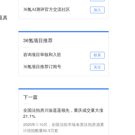
36氪AI测评官方交流社区
加入
逼真
36氪项目推荐
咨询项目审核和入驻
联系
36氪项目推荐订阅号
关注
下一篇
全国法拍房川渝遥遥领先，重庆成交量大涨
21.1%
2025年1-10月，全国法拍市场各类法拍房源累
计挂拍数量60.5万套