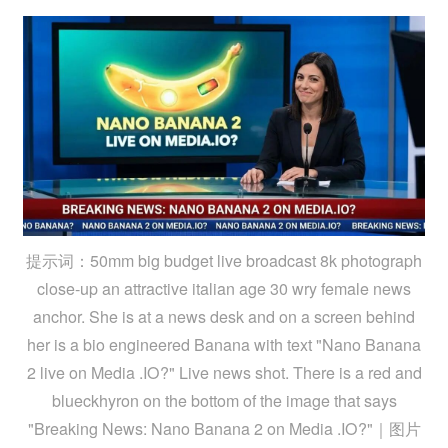
提示词：50mm big budget live broadcast 8k photograph
close-up an attractive italian age 30 wry female news
anchor. She is at a news desk and on a screen behind
her is a bio engineered Banana with text "Nano Banana
2 live on Media .IO?" Live news shot. There is a red and
blueckhyron on the bottom of the image that says
"Breaking News: Nano Banana 2 on Media .IO?"｜图片