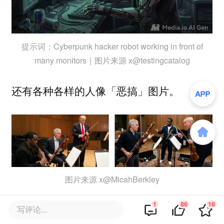
提示词：Cyberpunk hacker robot working in front of
many monitors｜图片来源 x@testingcatalog
还有各种各样的人像「恶搞」图片。
图片来源 x@MicahBerkley
1
86
16
以及这种胶片风格满满的合影。
写评论...