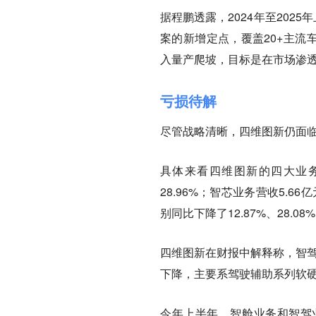
据程鹏透露，2024年至202
案的新增定点，覆盖20+主流车
入量产爬坡，目标是在市场渗透
亏损待解
尽管战略清晰，四维图新仍面
具体来看四维图新的四大业务板
28.96%；智芯业务营收5.
别同比下降了12.87%、28.08
四维图新在财报中解释称，智驾
下降，主要系驾驶辅助系列软硬
今年上半年，智舱业务和智驾业