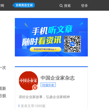
评网
搜索
登录
一次
中国企业家杂志
特邀作者
图新
亏损
讲好企业家故事，弘扬企业家精神
发表文章
1260
篇