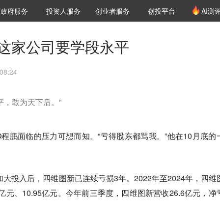
创投发布
项目推荐
核心服务
LP源计划
政府服务
投资人服务
创业者服务
创投平台
AI测
36氪Pro
VClub
VClub投资机构库
创投氪堂
城市之窗
投资机构职位推介
企业入驻
投资人认证
，这家公司要学段永平
08:24
平，敢为天下后。”
O程鹏面临的压力可想而知。“亏得股东都骂我。”他在10月底的
加大投入后，四维图新已连续亏损3年。2022年至2024年，四维
14亿元、10.95亿元。今年前三季度，四维图新营收26.6亿元，净