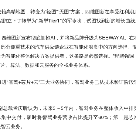
赖高精地图，转变为“轻图”“无图”方案，四维图新在享受红利期
程鹏立下了转型为“新型Tier1”的军令状，试图找到新的增长曲线
四维图新宣布彻底拥抱AI，并将新品牌升级为SEEWAY.AI。在
了部分侧重技术的汽车供应链企业在智能化浪潮中的方向选择。“
为智能化整体解决方案提供者，这条路是必然选择。”程鹏强调
芯片、算法、数据和云服务的全栈业务体系。
进“智驾+芯片+云”三大业务协同，智驾业务已从技术验证阶段
副总裁孟庆昕认为，未来3～5年内，智驾业务在整体收入中排
年订单集中交付，届时将智驾业务营收占比提升至60%；第二是芯
是智云业务。