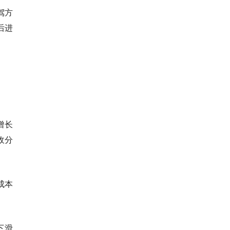
驾方
后进
增长
收分
成本
下滑