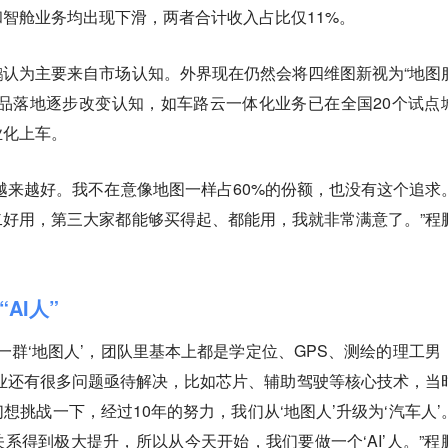
智舱业务均出现下滑，两者合计收入占比仅11%。
鹏认为主要来自市场认知。
外界现在仍然会将四维图新视为“地图
品落地逐步改变认知，如车路云一体化业务已在全国20个试点
业化上车。
越来越好。我不在意像地图一样占60%的份额，也没有这个追求
好用，第三大家都能够买得起、都能用，我就非常满意了。”程
AI人”
是一群‘地图人’，团队里基本上都是学定位、GPS、测绘的理工男
行业还有很多问题亟待解决，比如芯片、辅助驾驶等核心技术，当
想挑战一下，经过10年的努力，我们从‘地图人’升级为‘汽车人’
关系得到极大提升，所以从今天开始，我们要做一个‘AI’人。”程