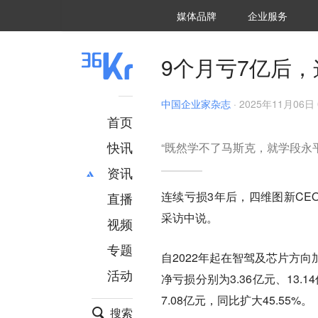
36氪Auto
数字时氪
企业号
未来消费
智能涌现
未来城市
启动Power on
媒体品牌
企业服务
企服点评
36氪出海
36氪研究院
潮生TIDE
36氪企服点评
36Kr研究院
36氪财经
职场bonus
36碳
后浪研究所
36Kr创新咨询
暗涌Waves
硬氪
氪睿研究院
9个月亏7亿后
中国企业家杂志
·
2025年11月06日 
首页
快讯
“既然学不了马斯克，就学段永
资讯
连续亏损3年后，四维图新CE
直播
最新
推荐
采访中说。
创投
财经
视频
汽车
AI
专题
自2022年起在智驾及芯片方向
科技
项目推荐
活动
专精特新
安徽
净亏损分别为3.36亿元、13.
7.08亿元，同比扩大45.55%。
搜索