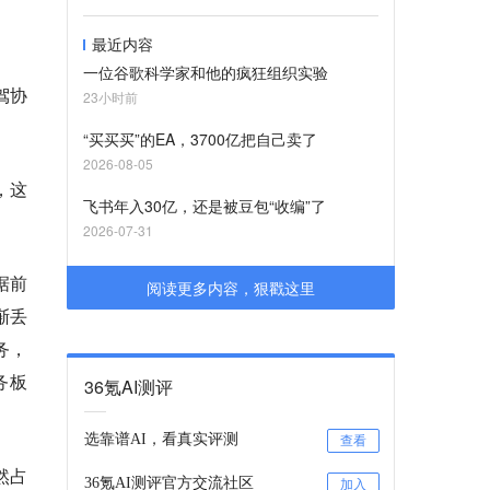
最近内容
一位谷歌科学家和他的疯狂组织实验
驾协
23小时前
“买买买”的EA，3700亿把自己卖了
2026-08-05
，这
飞书年入30亿，还是被豆包“收编”了
2026-07-31
据前
阅读更多内容，狠戳这里
渐丢
务，
务板
36氪AI测评
选靠谱AI，看真实评测
查看
然占
36氪AI测评官方交流社区
加入