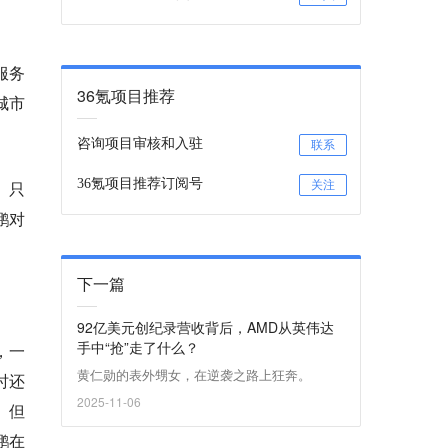
服务
36氪项目推荐
城市
咨询项目审核和入驻
联系
36氪项目推荐订阅号
。只
关注
鹏对
下一篇
92亿美元创纪录营收背后，AMD从英伟达
手中“抢”走了什么？
，一
黄仁勋的表外甥女，在逆袭之路上狂奔。
时还
2025-11-06
。但
鹏在