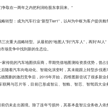
们争取在一两年之内把利润给股东拿回来。”
转型：成为汽车行业“新型Tier1”，以AI为中枢为客户提供舱
三次重大战略转型。从最初的“地图人”到“汽车人”，再到“AI人”
的市场竞争中找到新的生态位。
是一家传统的汽车地图供应商，早期凭借地图测绘资质优势，曾占
之后随着汽车向电动化、智能化演变时，其未能跟上转型步伐逐
德围剿的激烈竞争后，2015年开始，四维图新尝试了很多新业
车联网与芯片等，目前已形成智云、智舱、智芯、智驾四大业
目前仍未走出困境。除了连年亏损外，其基本盘智云业务收入依