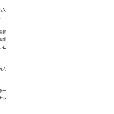
后又
。
程鹏
四维
，在
转入
第一
片业