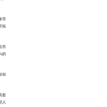
张导
开拓
航市
%的
新却
高套
部人