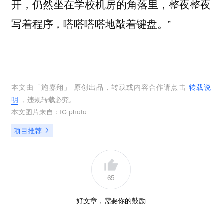
开，仍然坐在学校机房的角落里，整夜整夜
写着程序，嗒嗒嗒嗒地敲着键盘。”
本文由「
施嘉翔
」 原创出品，转载或内容合作请点击
转载说
明
，违规转载必究。
本文图片来自：
IC photo
项目推荐
65
好文章，需要你的鼓励