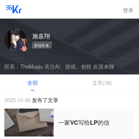
登录
施嘉翔
新锐作者
联系：TheMuqiu 关注AI、游戏、创投 欢迎来聊
全部
文章(36)
2025-10-30
发布了文章
一家VC写给LP的信