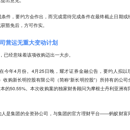
其提出意见。
成条件，要约方会作出，而完成需待完成条件在最终截止日期或
或获豁免后，方可作实。
司营运无重大变动计划
”，已经意味着该项收购迈出一大步。
在今年4月份。4月25日晚，耀才证券金融公告，要约人拟以
8港元）收购新长明控股有限公司（简称“新长明控股”）所持有的公司
股本的50.55%。本次收购案的独家财务顾问为摩根士丹利亚洲有
约人是集团的全资孙公司，与集团的官方理财平台——蚂蚁财富