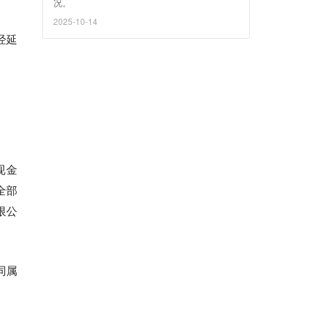
况。
2025-10-14
经延
现金
全部
限公
同属