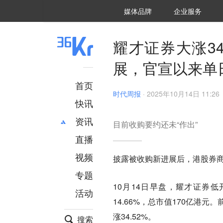
36氪Auto
数字时氪
企业号
未来消费
智能涌现
未来城市
启动Power on
媒体品牌
企业服务
企服点评
36氪出海
36氪研究院
潮生TIDE
36氪企服点评
36Kr研究院
36氪财经
职场bonus
36碳
后浪研究所
36Kr创新咨询
暗涌Waves
硬氪
氪睿研究院
耀才证券大涨3
展，官宣以来单
首页
时代周报
·
2025年10月14日 11:26
快讯
资讯
目前收购要约还未“作出”
直播
最新
推荐
创投
财经
视频
披露被收购新进展后，港股券商耀
汽车
AI
专题
科技
项目推荐
10月14日早盘，耀才证券低
活动
专精特新
安徽
14.66%，总市值170亿港
涨34.52%。
搜索