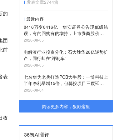
发表文章
2744
篇
新的
最近内容
8416万变8416亿，华安证券公告现低级错
误，有的回购有的增持，上市券商股价待重
估
集团
2026-08-05
此前
电解液行业投资分化：石大胜华28亿逆势扩
产，同行却在“踩刹车”
2026-08-05
者表
七名华为老兵打造PCB大牛股：一博科技上
半年净利暴增15倍，但募投项目三度延期，
进度不足六成
2026-08-04
阅读更多内容，狠戳这里
日收
36氪AI测评