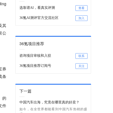
ing
选靠谱AI，看真实评测
查看
36氪AI测评官方交流社区
加入
及其
限公
36氪项目推荐
咨询项目审核和入驻
联系
36氪项目推荐订阅号
关注
证券
成条
下一篇
》的
中国汽车出海，究竟在哪里真的好卖？
文件
如今，在全世界都能看到中国汽车热销的盛