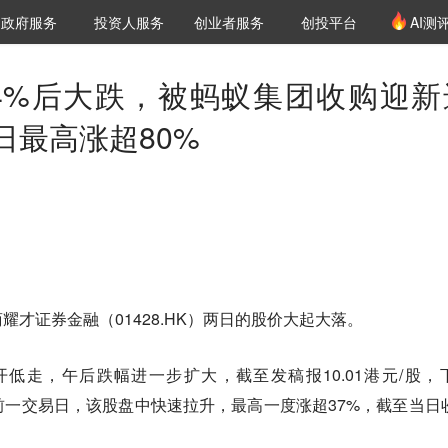
创投发布
项目推荐
核心服务
LP源计划
政府服务
投资人服务
创业者服务
创投平台
AI测
36氪Pro
VClub
VClub投资机构库
创投氪堂
城市之窗
投资机构职位推介
企业入驻
投资人认证
4%后大跌，被蚂蚁集团收购迎新
日最高涨超80%
才证券金融（01428.HK）两日的股价大起大落。
开低走，午后跌幅进一步扩大，截至发稿报10.01港元/股，
元。前一交易日，该股盘中快速拉升，最高一度涨超37%，截至当日