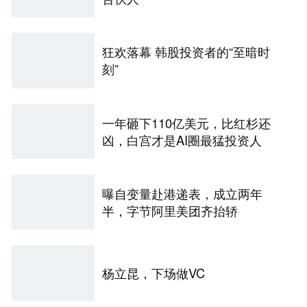
狂欢落幕 韩股投资者的“至暗时
刻”
一年砸下110亿美元，比红杉还
凶，白宫才是AI圈最猛投资人
曝自变量赴港递表，成立两年
半，字节阿里美团齐抬轿
杨立昆，下场做VC