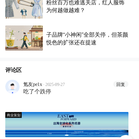
粉丝百万也难逃关店，红人服饰
为何越做越难？
子品牌“小神闲”全部关停，但茶颜
悦色的扩张还在提速
评论区
·
回复
氪友pe1x
2025-09-27
吃了个跌停
商业策划