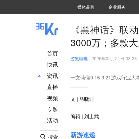
36氪Auto
数字时氪
企业号
未来消费
智能涌现
未来城市
启动Power on
媒体品牌
企业服务
企服点评
36氪出海
36氪研究院
潮生TIDE
36氪企服点评
36Kr研究院
36氪财经
职场bonus
36碳
后浪研究所
36Kr创新咨询
暗涌Waves
硬氪
氪睿研究院
《黑神话》联动
3000万；多款大厂
首页
游氪哩哩
·
2025年09月21日 08:23
快讯
资讯
一文读懂9.15-9.21游戏行业
直播
最新
推荐
创投
财经
视频
文 | 马晓迪‍
汽车
AI
专题
科技
项目推荐
编辑 | 刘士武
活动
专精特新
安徽
新游速递
搜索