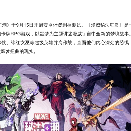
潮》于9月15日开启安卓计费删档测试。《漫威秘法狂潮》是
卡牌RPG游戏，以噩梦为主题讲述漫威宇宙中全新的梦境故事
蛛侠、绯红女巫等超级英雄并肩作战，直面他们内心深处的恐惧
被噩梦扭曲的现实。