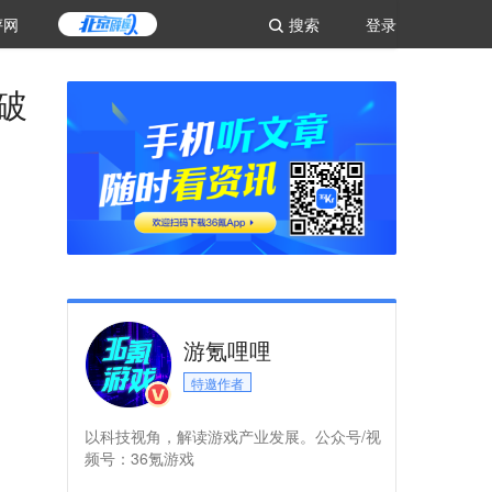
评网
搜索
登录
破
游氪哩哩
特邀作者
以科技视角，解读游戏产业发展。公众号/视
频号：36氪游戏