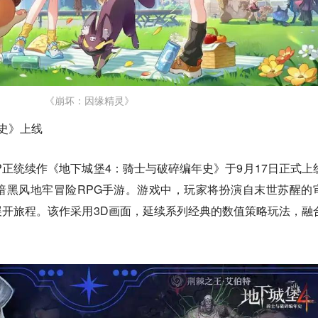
《崩坏：因缘精灵》
史》上线
P正统续作《地下城堡4：骑士与破碎编年史》于9月17日正式上
暗黑风地牢冒险RPG手游。游戏中，玩家将扮演自末世苏醒的
开旅程。该作采用3D画面，延续系列经典的数值策略玩法，融
。