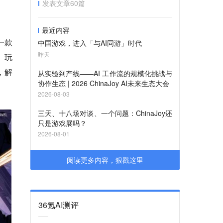
发表文章
60
篇
最近内容
一款
中国游戏，进入「与AI同游」时代
昨天
。玩
，解
从实验到产线——AI 工作流的规模化挑战与
协作生态 | 2026 ChinaJoy AI未来生态大会
2026-08-03
三天、十八场对谈、一个问题：ChinaJoy还
只是游戏展吗？
2026-08-01
阅读更多内容，狠戳这里
36氪AI测评