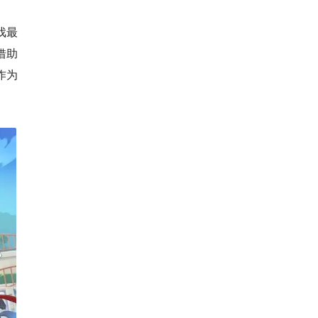
戏最
借助
作为