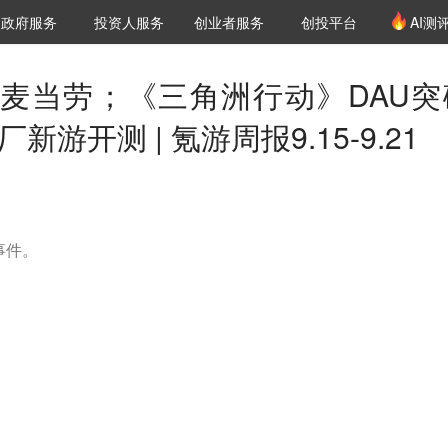
创投发布
项目推荐
核心服务
LP源计划
政府服务
投资人服务
创业者服务
创投平台
AI测
36氪Pro
VClub
VClub投资机构库
创投氪堂
城市之窗
投资机构职位推介
企业入驻
投资人认证
麦当劳；《三角洲行动》DAU突
新游开测 | 氪游周报9.15-9.21
大事件。