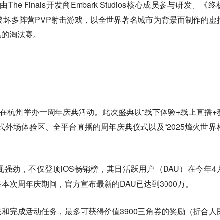
e Finals开发商Embark Studios核心成员参与研发。《终
款场景破坏多阵营PVP射击游戏，以全世界著名城市为背景而制作的虚
温的淘汰赛。
日在杭州举办一周年庆典活动。此次盛典以“线下体验+线上直播+
式外场体验区、全平台直播的周年庆典仪式以及“2025烽火世界
强劲，不仅登顶iOS畅销榜，其日活跃用户（DAU）在今年4
而在本次周年庆期间，官方宣布最新的DAU已达到3000万。
和完成活动任务，最多可获得价值3900三角券的奖励（折合人