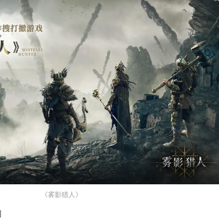
《雾影猎人》
测