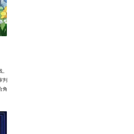
线。
审判
合角