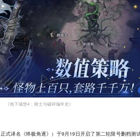
《地下城堡4：骑士与破碎编年史》
s国服（正式译名《终极角逐》）于9月19日开启了第二轮限号删档测试