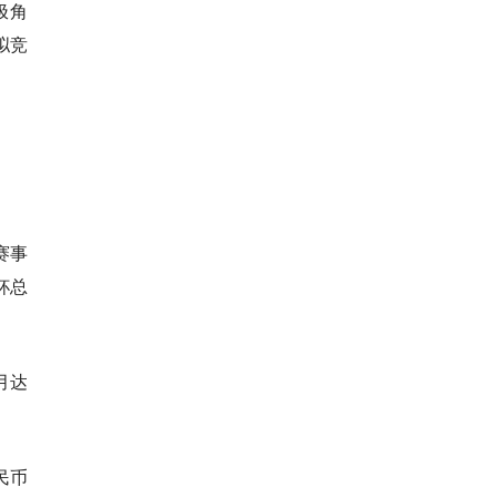
极角
拟竞
赛事
杯总
月达
民币