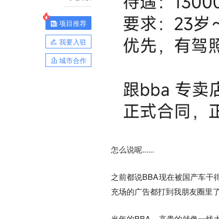
项目推荐
我要入驻
城市合作
怎么说呢......
之前都说BBA现在被国产车干
充场的广告都打到我朋友圈里
当年的BBA，高贵的就像一线