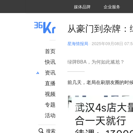
36氪Auto
数字时氪
企业号
未来消费
智能涌现
未来城市
启动Power on
媒体品牌
企业服务
企服点评
36氪出海
36氪研究院
潮生TIDE
36氪企服点评
36Kr研究院
36氪财经
职场bonus
36碳
后浪研究所
36Kr创新咨询
暗涌Waves
硬氪
氪睿研究院
从豪门到杂牌：
星海情报局
·
2025年09月08日 07:5
首页
快讯
绿牌BBA，为何如此尴尬？
资讯
前几天，老局在刷朋友圈的时
直播
最新
推荐
创投
财经
视频
汽车
AI
专题
科技
项目推荐
活动
专精特新
安徽
搜索