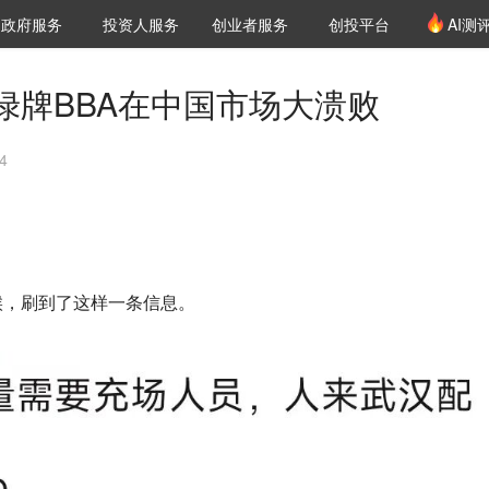
创投发布
项目推荐
核心服务
LP源计划
政府服务
投资人服务
创业者服务
创投平台
AI测
36氪Pro
VClub
VClub投资机构库
创投氪堂
城市之窗
投资机构职位推介
企业入驻
投资人认证
绿牌BBA在中国市场大溃败
4
候，刷到了这样一条信息。