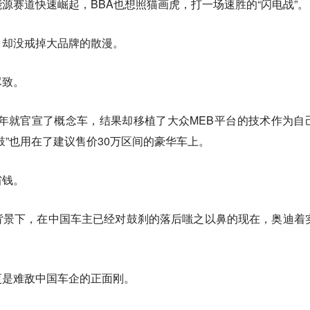
源赛道快速崛起，BBA也想照猫画虎，打一场速胜的“闪电战”。
，却没戒掉大品牌的散漫。
尽致。
在2019年就官宣了概念车，结果却移植了大众MEB平台的技术作为自
鼓”也用在了建议售价30万区间的豪华车上。
省钱。
背景下，在中国车主已经对鼓刹的落后嗤之以鼻的现在，奥迪着
更是难敌中国车企的正面刚。