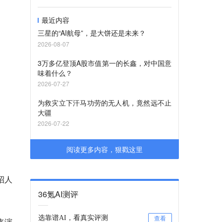
最近内容
三星的“AI航母”，是大饼还是未来？
2026-08-07
3万多亿登顶A股市值第一的长鑫，对中国意
味着什么？
2026-07-27
为救灾立下汗马功劳的无人机，竟然远不止
大疆
2026-07-22
阅读更多内容，狠戳这里
招人
36氪AI测评
选靠谱AI，看真实评测
查看
来演