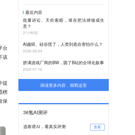
最近内容
批量诉讼、天价索赔，谁在把法律做成生
意？
21小时前
AI越狱、硅谷慌了，人类到底在害怕什么？
平台
2026-08-04
不该
挤满游戏厂商的BW，圆了B站的全球化叙事
。
2026-07-16
中提
阅读更多内容，狠戳这里
霸榜
纹保
36氪AI测评
选靠谱AI，看真实评测
查看