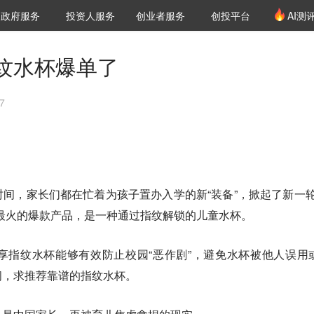
创投发布
项目推荐
核心服务
LP源计划
政府服务
投资人服务
创业者服务
创投平台
AI测
36氪Pro
VClub
VClub投资机构库
创投氪堂
城市之窗
投资机构职位推介
企业入驻
投资人认证
纹水杯爆单了
7
间，家长们都在忙着为孩子置办入学的新“装备”，掀起了新一轮
最火的爆款产品，是一种通过指纹解锁的儿童水杯。
享指纹水杯能够有效防止校园“恶作剧”，避免水杯被他人误用
问，求推荐靠谱的指纹水杯。