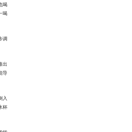
也喝
一喝
步调
推出
能导
倒入
水杯