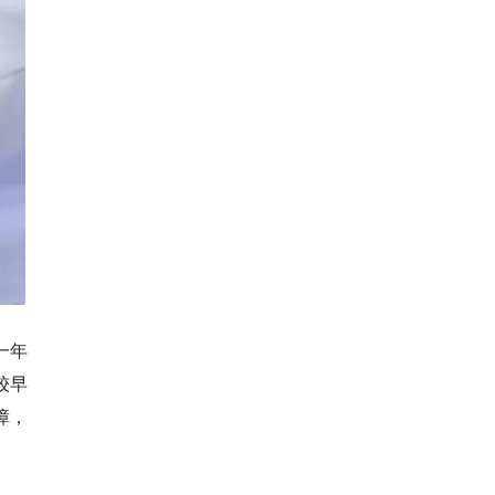
一年
较早
障，