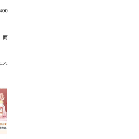
00
。而
并不