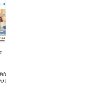
算，
年的
的则