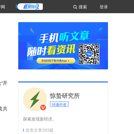
评网
搜索
登录
“开
惊蛰研究所
特邀作者
或共
探索发现新经济。
发表文章
393
篇