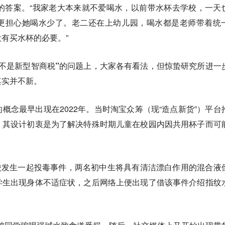
不同的答案。“我家老大本来就不爱喝水，以前带水杯去学校，一天
更担心她喝水少了。老二还在上幼儿园，喝水都是老师带着统
有买水杯的必要。”
不是新型智商税”的问题上，大家各有看法，但惊蛰研究所进一
其实并不新。
概念最早出现在2022年。当时淘宝众筹（现“造点新货”）平台
，其设计初衷是为了解决特殊时期儿童在校园内因共用杯子而可
东校发生一起投毒事件，两名初中生将具有清洁漂白作用的混合液
学生出现身体不适症状，之后网络上便出现了借该事件介绍指纹