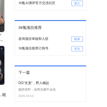
36氪AI测评官方交流社区
加入
36氪项目推荐
咨询项目审核和入驻
联系
36氪项目推荐订阅号
关注
下一篇
DQ“失宠”，野人崛起
抛弃你时，连再见都不会说
，能
2025-09-04