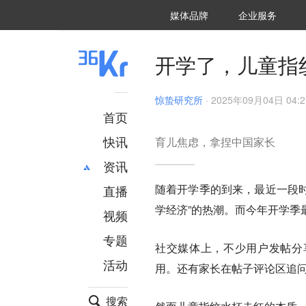
36氪Auto
数字时氪
企业号
未来消费
智能涌现
未来城市
启动Power on
媒体品牌
企业服务
企服点评
36氪出海
36氪研究院
潮生TIDE
36氪企服点评
36Kr研究院
36氪财经
职场bonus
36碳
后浪研究所
36Kr创新咨询
暗涌Waves
硬氪
氪睿研究院
开学了，儿童指
惊蛰研究所
·
2025年09月04日 04:2
首页
快讯
育儿焦虑，拿捏中国家长
资讯
随着开学季的到来，最近一段时
直播
最新
推荐
学经济”的热潮。而今年开学季
创投
财经
视频
汽车
AI
专题
社交媒体上，不少用户发帖分
科技
项目推荐
活动
专精特新
安徽
用。还有家长在帖子评论区追
搜索