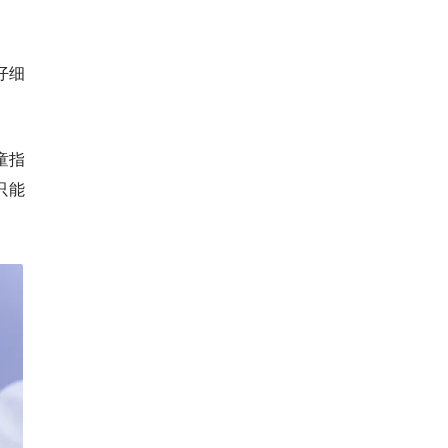
仔细
童指
只能