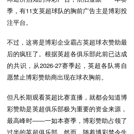
季，有11支英超球队的胸前广告主是博彩投
注平台。
不过，这将是博彩企业霸占英超球衣赞助最
后的疯狂了。根据英超各俱乐部此前已达成
的共识，从2026-27赛季起，英超各队将自
愿禁止博彩赞助商出现在球衣胸前。
但凡长期观看英超比赛直播，就都会知道博
彩赞助是英超俱乐部极为重要的资金来源，
最高峰时——一如本赛季，博彩赞助占领了
过半的英超俱乐部。然而，随着博彩禁令生