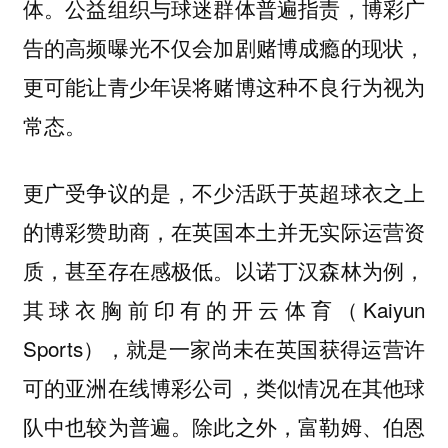
体。公益组织与球迷群体普遍指责，博彩广
告的高频曝光不仅会加剧赌博成瘾的现状，
更可能让青少年误将赌博这种不良行为视为
常态。
更广受争议的是，不少活跃于英超球衣之上
的博彩赞助商，在英国本土并无实际运营资
质，甚至存在感极低。以诺丁汉森林为例，
其球衣胸前印有的开云体育（Kaiyun
Sports），就是一家尚未在英国获得运营许
可的亚洲在线博彩公司，类似情况在其他球
队中也较为普遍。除此之外，富勒姆、伯恩