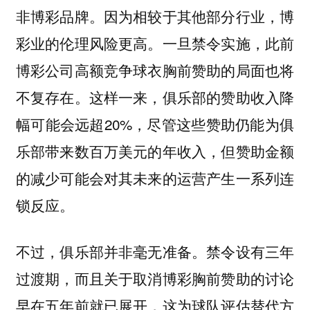
非博彩品牌。因为相较于其他部分行业，博
彩业的伦理风险更高。一旦禁令实施，此前
博彩公司高额竞争球衣胸前赞助的局面也将
不复存在。这样一来，俱乐部的赞助收入降
幅可能会远超20%，尽管这些赞助仍能为俱
乐部带来数百万美元的年收入，但赞助金额
的减少可能会对其未来的运营产生一系列连
锁反应。
不过，俱乐部并非毫无准备。禁令设有三年
过渡期，而且关于取消博彩胸前赞助的讨论
早在五年前就已展开，这为球队评估替代方