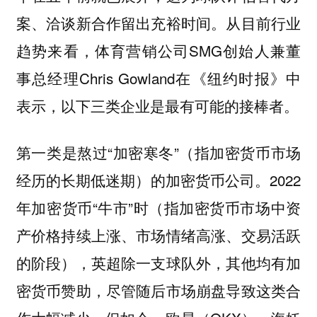
案、洽谈新合作留出充裕时间。从目前行业
趋势来看，体育营销公司SMG创始人兼董
事总经理Chris Gowland在《纽约时报》中
表示，以下三类企业是最有可能的接棒者。
是熬过“加密寒冬”（指加密货币市场
第一类
经历的长期低迷期）的
公司。2022
加密货币
年加密货币“牛市”时（指加密货币市场中资
产价格持续上涨、市场情绪高涨、交易活跃
的阶段），英超除一支球队外，其他均有加
密货币赞助，尽管随后市场崩盘导致这类合