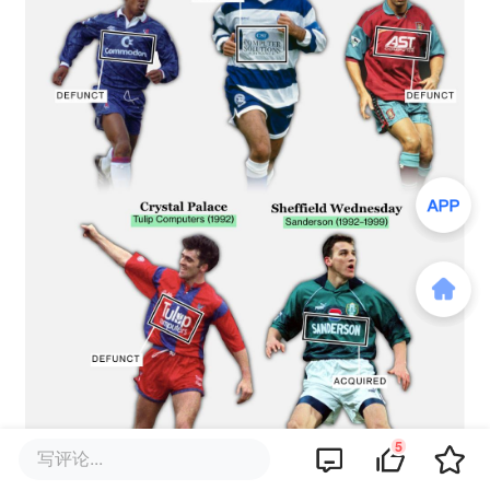
5
写评论...