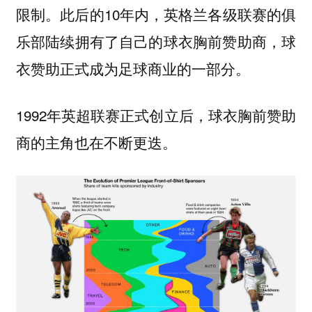
限制。此后的10年内，英格兰各级联赛的俱
乐部陆续拥有了自己的球衣胸前赞助商，球
衣赞助正式成为足球商业的一部分。
1992年英超联赛正式创立后，球衣胸前赞助
商的主角也在不断更迭。