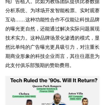
纯广告植入。比如为教练团队提供比赛数据
分析系统、为球场开发智能检票、实时观赛
互动……这种功能性合作不仅能让科技品牌
的曝光更自然，还能通过解决实际问题展现
技术实力。这种品牌场景化渗透的模式，显
然比单纯的广告曝光更具吸引力，对注重长
期商业形象的科技企业而言，其往往愿意为
此支付俱乐部预期的赞助费用。