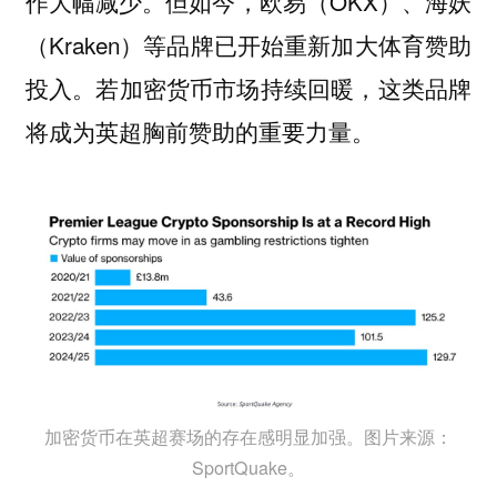
作大幅减少。但如今，欧易（OKX）、海妖
（Kraken）等品牌已开始重新加大体育赞助
投入。若加密货币市场持续回暖，这类品牌
将成为英超胸前赞助的重要力量。
加密货币在英超赛场的存在感明显加强。图片来源：
SportQuake。