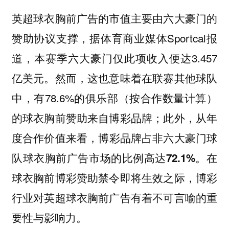
英超球衣胸前广告的市值主要由六大豪门的
赞助协议支撑，据体育商业媒体Sportcal报
道，本赛季六大豪门仅此项收入便达3.457
亿美元。然而，这也意味着在联赛其他球队
中，有78.6%的俱乐部（按合作数量计算）
的球衣胸前赞助来自博彩品牌；此外，从年
度合作价值来看，
博彩品牌占非六大豪门球
在
队球衣胸前广告市场的比例高达72.1%。
球衣胸前博彩赞助禁令即将生效之际，博彩
行业对英超球衣胸前广告有着不可言喻的重
要性与影响力。