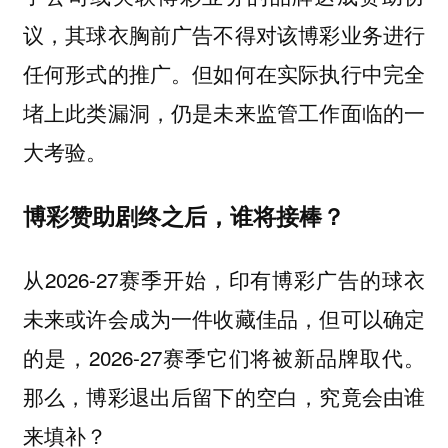
议，其球衣胸前广告不得对该博彩业务进行
任何形式的推广。但如何在实际执行中完全
堵上此类漏洞，仍是未来监管工作面临的一
大考验。
博彩赞助剧终之后，谁将接棒？
从2026-27赛季开始，印有博彩广告的球衣
未来或许会成为一件收藏佳品，但可以确定
的是，2026-27赛季它们将被新品牌取代。
那么，博彩退出后留下的空白，究竟会由谁
来填补？