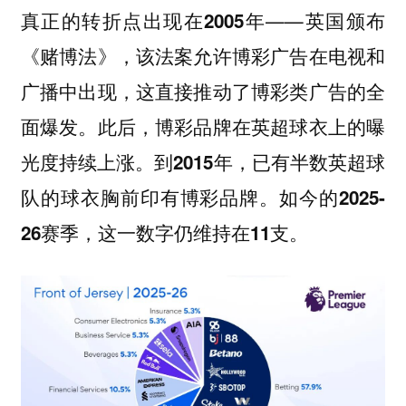
——英国颁布
真正的转折点出现在2005年
《赌博法》，该法案允许博彩广告在电视和
广播中出现，这直接推动了博彩类广告的全
面爆发。此后，博彩品牌在英超球衣上的曝
光度持续上涨。
到2015年，已有半数英超球
队的球衣胸前印有博彩品牌。如今的2025-
26赛季，这一数字仍维持在11支。