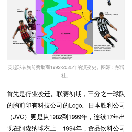
英超球衣胸前赞助商1992-2025年的演变史。图源：彭博
社。
首先是行业变迁。联赛初期，三分之一球队
的胸前印有科技公司的Logo。日本胜利公司
（JVC）更是从1982到1999年，连续17年出
现在阿森纳球衣上。1994年，食品饮料公司