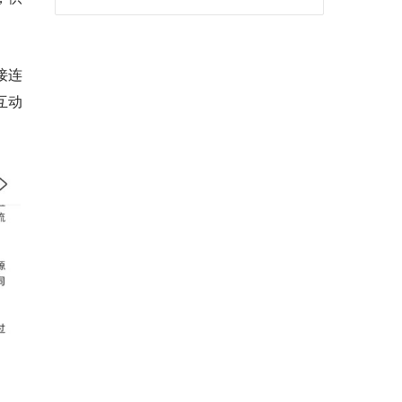
接连
互动