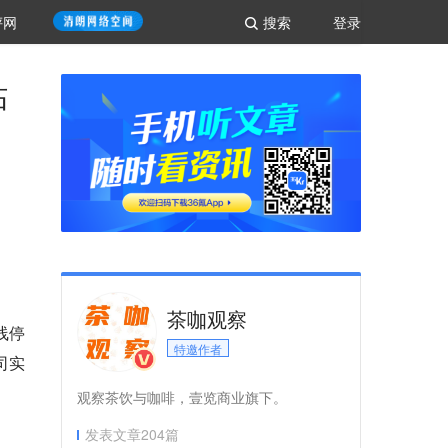
评网
搜索
登录
帖
茶咖观察
线停
特邀作者
司实
观察茶饮与咖啡，壹览商业旗下。
发表文章
204
篇