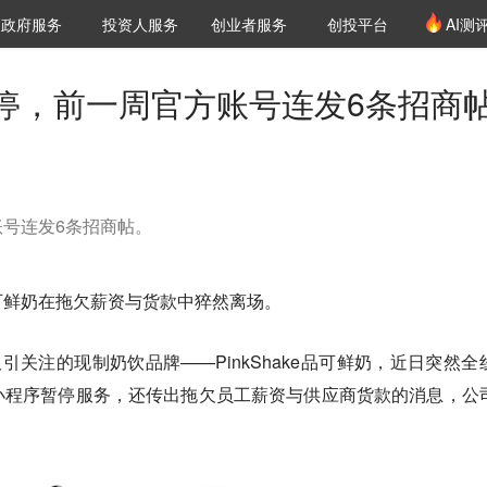
创投发布
项目推荐
核心服务
LP源计划
政府服务
投资人服务
创业者服务
创投平台
AI测
36氪Pro
VClub
VClub投资机构库
创投氪堂
城市之窗
投资机构职位推介
企业入驻
投资人认证
停，前一周官方账号连发6条招商
号连发6条招商帖。
可鲜奶在拖欠薪资与货款中猝然离场。
引关注的现制奶饮品牌——PinkShake品可鲜奶，近日突然全
小程序暂停服务，还传出拖欠员工薪资与供应商货款的消息，公