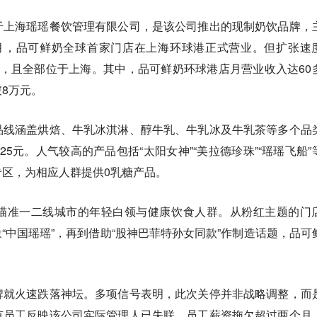
于上海瑶瑶餐饮管理有限公司，是该公司推出的现制奶饮品牌，
月，品可鲜奶全球首家门店在上海环球港正式营业。但扩张速
，且全部位于上海。其中，品可鲜奶环球港店月营业收入达60
8万元。
品线涵盖烘焙、牛乳冰淇淋、醇牛乳、牛乳冰及牛乳茶等多个品
为25元。人气较高的产品包括“太阳女神”“美拉德珍珠”“瑶瑶飞船”
区，为相应人群提供0乳糖产品。
瞄准一二线城市的年轻白领与健康饮食人群。从粉红主题的门
的IP形象“中国瑶瑶”，再到借助“股神巴菲特孙女同款”作制造话题，品可
牌就火速跌落神坛。多项信号表明，此次关停并非战略调整，而
有员工反映该公司实际管理人已失联，员工薪资拖欠超过两个月