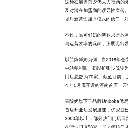
这种在崩盘前夕仍大力招商的
及对潜在加盟商的误导性宣传
场对新茶饮加盟模式的信任，
不过，品可鲜奶的溃败只是故
与运营效率的玩家，正展现出
以兰熊鲜奶为例，自2018年
中站稳脚跟，初期扩张步伐较为
门店总数为70家。截至目前，
今年5月底开设的河南首店，开
茉酸奶旗下子品牌Uniboba
首店开业后发展迅速，优尼波
2000单以上，部分热门门店日
在营业门店53家，加之签约门店