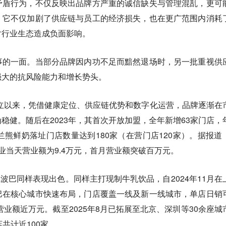
矛盾行为，不仅反映出品牌方严重的诚信缺失与管理混乱，更可
。它不仅加剧了供应链与员工的经济损失，也在更广范围内消耗
对行业生态造成负面影响。
事的一面。当部分品牌因内功不足而黯然退场时，另一批重视供
强大的抗风险能力和增长势头。
创立以来，凭借健康定位、供应链优势和数字化运营，品牌逐渐在
稳健。随后在2023年，其首次开放加盟，全年新增63家门店，
兰熊鲜奶落址门店数量达到180家（在营门店120家）。据报道
业当天营业额为9.4万元，首月营业额突破百万元。
优尼波巴同样表现出色。同样主打现制牛乳饮品，自2024年11月在
巴在核心城市快速布局，门店覆盖一线及新一线城市，单店日销
营业额近万元。截至2025年8月已拓展至北京、深圳等30余座城
共计近100家。