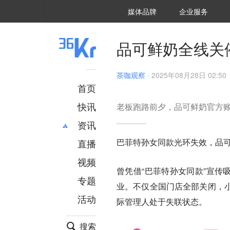
36氪Auto
数字时氪
企业号
未来消费
智能涌现
未来城市
启动Power on
媒体品牌
企业服务
企服点评
36氪出海
36氪研究院
潮生TIDE
36氪企服点评
36Kr研究院
36氪财经
职场bonus
36碳
后浪研究所
36Kr创新咨询
暗涌Waves
硬氪
氪睿研究院
品可鲜奶全线关
茶咖观察
·
2025年08月28日 02:50
首页
快讯
老板跑路前夕，品可鲜奶官方账
资讯
巴菲特孙女同款光环失效，品
直播
最新
推荐
创投
财经
视频
曾凭借“巴菲特孙女同款”宣传吸
汽车
AI
专题
业。不仅全国门店全部关闭，
科技
项目推荐
活动
专精特新
安徽
际管理人处于失联状态。
搜索