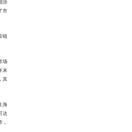
能涉
了市
应链
市场
年末
，其
上海
可达
市，