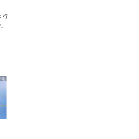
：行
拼。
专题