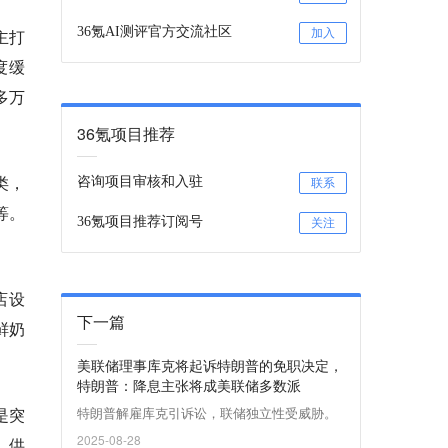
36氪AI测评官方交流社区
主打
加入
度缓
多万
36氪项目推荐
类，
咨询项目审核和入驻
联系
等。
36氪项目推荐订阅号
关注
店设
下一篇
鲜奶
美联储理事库克将起诉特朗普的免职决定，
特朗普：降息主张将成美联储多数派
是突
特朗普解雇库克引诉讼，联储独立性受威胁。
2025-08-28
，供