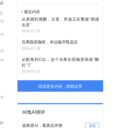
最近内容
从真酒到酒酿，古茗、库迪正在重做“酒感
生意”
2026-07-29
百果园卖咖啡，幸运咖开甄选店
2026-07-28
从配角到C位，这个水果在茶咖里彻底“翻
红”了
2026-07-23
阅读更多内容，狠戳这里
36氪AI测评
选靠谱AI，看真实评测
查看