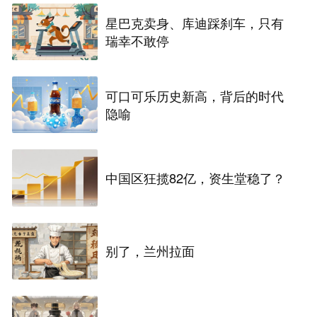
星巴克卖身、库迪踩刹车，只有
瑞幸不敢停
可口可乐历史新高，背后的时代
隐喻
中国区狂揽82亿，资生堂稳了？
别了，兰州拉面