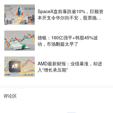
SpaceX盘前暴跌逾10%，巨额资
本开支令华尔街不安，股票抛
售“难以抗拒”
德银：160亿强平+韩股45%波
动，市场翻篇太早了
AMD最新财报：业绩暴涨，却进
入“增长承压期”
评论区