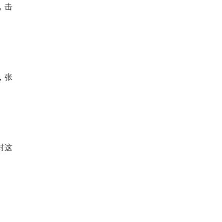
，击
，张
对这