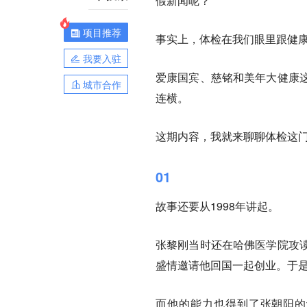
假新闻呢？
项目推荐
事实上，体检在我们眼里跟健
我要入驻
爱康国宾、慈铭和美年大健康
城市合作
连横。
这期内容，我就来聊聊体检这
01
故事还要从1998年讲起。
张黎刚当时还在哈佛医学院攻
盛情邀请他回国一起创业。于
而他的能力也得到了张朝阳的