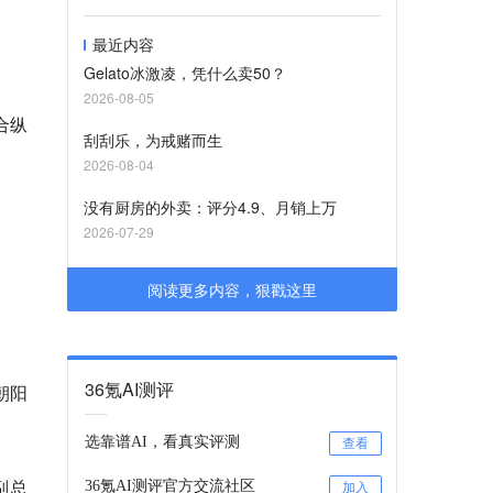
最近内容
Gelato冰激凌，凭什么卖50？
2026-08-05
合纵
刮刮乐，为戒赌而生
2026-08-04
没有厨房的外卖：评分4.9、月销上万
2026-07-29
阅读更多内容，狠戳这里
36氪AI测评
朝阳
选靠谱AI，看真实评测
查看
副总
36氪AI测评官方交流社区
加入