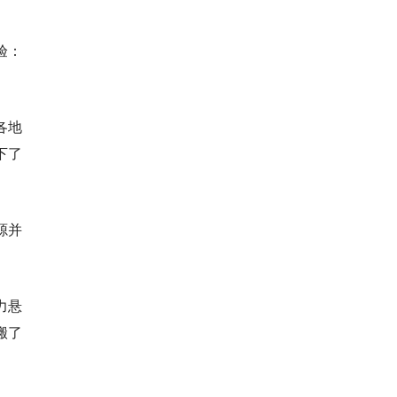
验：
各地
下了
源并
力悬
搬了