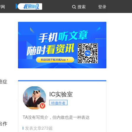
评网
搜索
登录
癌症
IC实验室
特邀作者
TA没有写简介，但内敛也是一种表达
出作
发表文章
273
篇