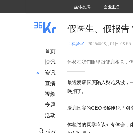
36氪Auto
数字时氪
企业号
未来消费
智能涌现
未来城市
启动Power on
媒体品牌
企业服务
企服点评
36氪出海
36氪研究院
潮生TIDE
36氪企服点评
36Kr研究院
36氪财经
职场bonus
36碳
后浪研究所
36Kr创新咨询
暗涌Waves
硬氪
氪睿研究院
假医生、假报告
IC实验室
·
2025年08月01日 08:55
首页
快讯
体检在我们眼里跟健康相关，
资讯
最近爱康国宾陷入舆论风波，
直播
最新
推荐
晚期了。
创投
财经
视频
汽车
AI
专题
爱康国宾的CEO张黎刚说「别
科技
项目推荐
活动
专精特新
安徽
体检过的同学应该都有体会，
搜索