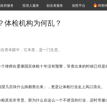
创投发布
项目推荐
核心服务
LP源计划
政府服务
投资人服务
创业者服务
创投平台
AI测
36氪Pro
VClub
VClub投资机构库
创投氪堂
城市之窗
投资机构职位推介
企业入驻
投资人认证
？体检机构为何乱？
但在资本眼中，它本质，是一门生意。
一个律师在爱康国宾体检十年没有预警，等查出来的时候已经是
指望几百块什么病都查出来」，更是让体检行业走上风口浪尖。
体检其实非常贵。那为什么在这么一个不便宜的行业，还时常爆