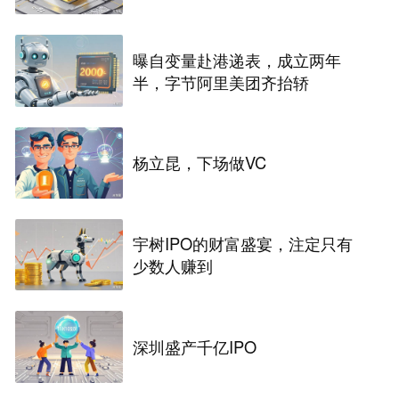
曝自变量赴港递表，成立两年
半，字节阿里美团齐抬轿
杨立昆，下场做VC
宇树IPO的财富盛宴，注定只有
少数人赚到
深圳盛产千亿IPO