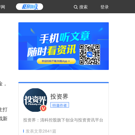
评网
搜索
登录
金，
投资界
特邀作者
主打
找新
投资界：清科控股旗下创业与投资资讯平台
发表文章
2841
篇