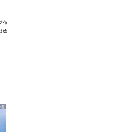
发布
出效
专题