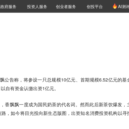
创投发布
项目推荐
核心服务
LP源计划
政府服务
投资人服务
创业者服务
创投平台
AI测
36氪Pro
VClub
VClub投资机构库
创投氪堂
城市之窗
投资机构职位推介
企业入驻
投资人认证
飘飘公告称，将参设一只总规模10亿元、首期规模6.52亿元的基
以自有资金认缴出资1亿元。
火，香飘飘一度成为国民奶茶的代名词。然而此后新茶饮爆发，
坡路，如今将目光投向新生态版图，出资知名消费投资机构以寻