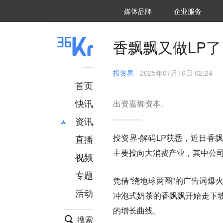
36氪Auto
数字时氪
企业号
未来消费
智能涌现
未来城市
启动Power on
媒体品牌
企业服务
企服点评
36氪出海
36氪研究院
潮生TIDE
36氪企服点评
36Kr研究院
36氪财经
职场bonus
36碳
后浪研究所
36Kr创新咨询
暗涌Waves
硬氪
氪睿研究院
香飘飘又做LP了
投资界
·
2025年07月16日 02:24
首页
快讯
出资嘉御资本。
资讯
投资界-解码LP获悉，近日香
直播
最新
推荐
主要投向大消费产业，其中公司
创投
财经
视频
汽车
AI
专题
凭借“绕地球两圈”的广告词爆
科技
项目推荐
活动
专精特新
安徽
冲泡式奶茶的香飘飘开始走下
的增长曲线。
搜索