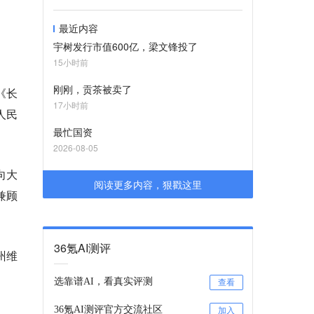
最近内容
宇树发行市值600亿，梁文锋投了
15小时前
刚刚，贡茶被卖了
《长
17小时前
人民
最忙国资
2026-08-05
向大
阅读更多内容，狠戳这里
兼顾
36氪AI测评
州维
选靠谱AI，看真实评测
查看
36氪AI测评官方交流社区
加入