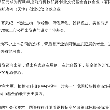
5亿元成为深圳华控前沿科技私募创业投资基金合伙企业（有
启航海河（天津）创业投资合伙企业。
、寒武纪、锦波生物、米哈游、哔哩哔哩、赣锋锂业、美锦能源
70家上市公司出资参与设立产业基金。
E正成为不少上市公司的选择，背后是产业协同和生态延展的考量。
格外难能可贵。
权投资迈向出清，退出焦虑迫在眉睫。在此背景下，基金整体DPI
P的配置信心。
对主力军。根据清科研究中心报告，过去一年我国股权投资市场
人民币基金的最主要出资方。
益的社会化资本，国资往往伴随着返投招商的政策目标和保值增