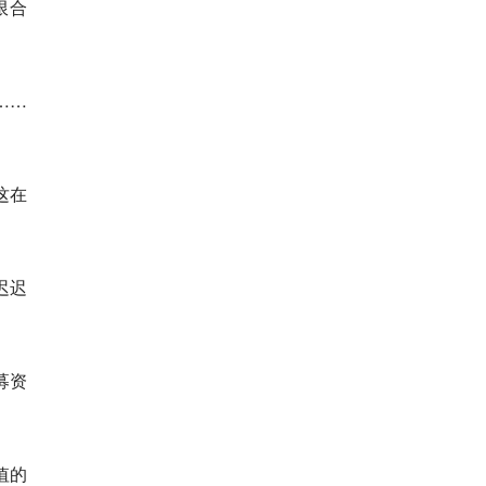
限合
……
这在
迟迟
募资
值的