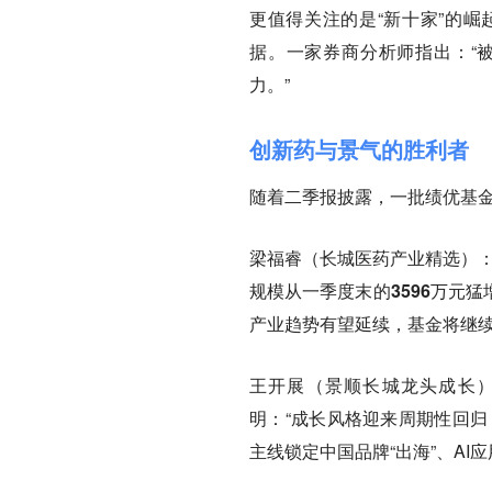
更值得关注的是“新十家”的崛
据。一家券商分析师指出：“
力。”
创新药与景气的胜利者
随着二季报披露，一批绩优基
梁福睿（长城医药产业精选）
规模从一季度末的
3596万元猛
产业趋势有望延续
，基金将继
王开展（景顺长城龙头成长
明：“
成长风格迎来周期性回归
主线锁定中国品牌“出海”、A