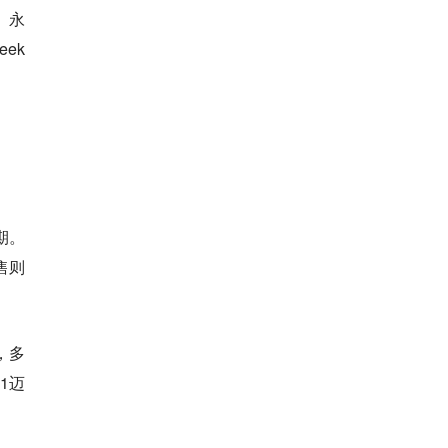
、永
ek
期
。
售则
，多
1迈