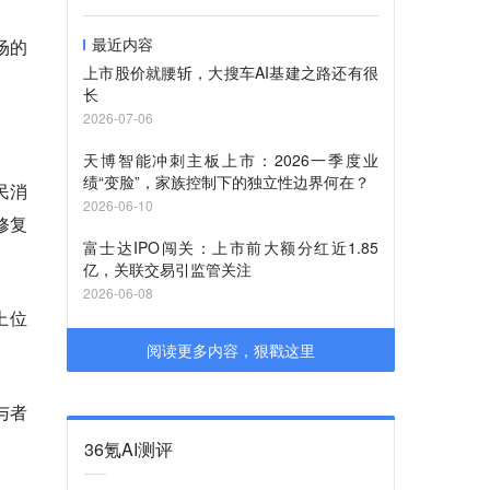
最近内容
场的
上市股价就腰斩，大搜车AI基建之路还有很
长
2026-07-06
天博智能冲刺主板上市：2026一季度业
绩“变脸”，家族控制下的独立性边界何在？
民消
2026-06-10
修复
富士达IPO闯关：上市前大额分红近1.85
亿，关联交易引监管关注
2026-06-08
上位
阅读更多内容，狠戳这里
与者
36氪AI测评