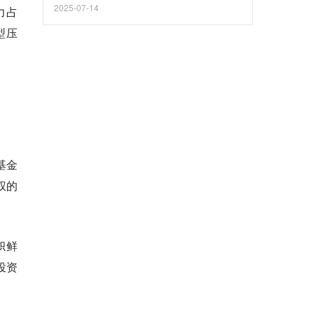
2025-07-14
力占
型压
基金
权的
帜鲜
投资