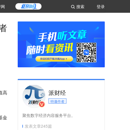
评网
搜索
登录
者
派财经
值高
特邀作者
聚焦数字经济内容服务平台。
基金
发表文章
245
篇