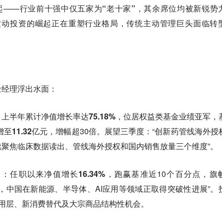
起——
行业前十强中仅五家为“老十家”
，其余席位均被新锐势
被动投资的崛起正在重塑行业格局
，传统主动管理巨头面临转
金经理浮出水面：
：上半年累计净值增长率达
75.18%
，位居权益类基金业绩亚军，
增至11.32亿元
，增幅超30倍。展望三季度：“
创新药管线海外授
续聚焦临床数据读出、管线海外授权和国内销售放量三个维度”。
）
：任职以来净值增长
16.34%
，跑赢基准近10个百分点，旗
，中国在新能源、半导体、AI应用等领域正取得突破性进展”。
I应用层、新消费替代及大宗商品结构性机会。