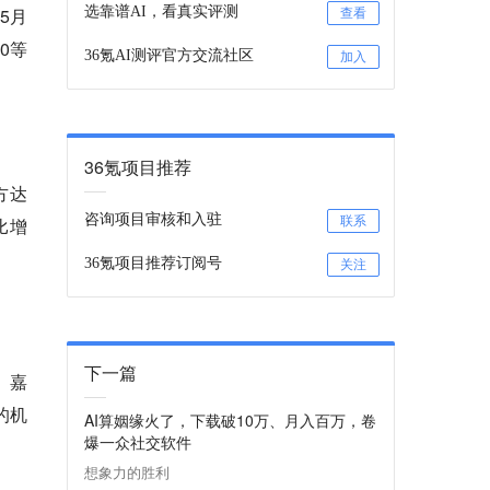
5月
选靠谱AI，看真实评测
查看
0等
36氪AI测评官方交流社区
加入
36氪项目推荐
方达
咨询项目审核和入驻
比增
联系
36氪项目推荐订阅号
关注
下一篇
、嘉
的机
AI算姻缘火了，下载破10万、月入百万，卷
爆一众社交软件
想象力的胜利