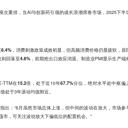
司座次重排，当AI与创新药引领的成长浪潮席卷市场，2025下半
至
6.4%
，消费刺激政策成效初显，但高频消费价格仍显疲软，居
速则回落至
4.8%
，前期抢出口效应消退。制造业PMI显示生产端
-TTM在
15.2倍
，处于近10年
67.7%分位
，绝对水平处中枢偏
对估值处于3年滚动均值附近。
指出：“6月虽然市场总体上涨，但中间的波动在放大，市场参
荡市
，可关注波动放大下偏低位的配置机会。”