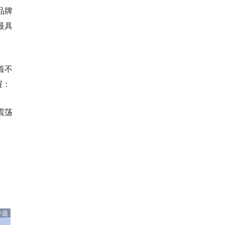
品牌
最具
着不
醒：
震荡
专题