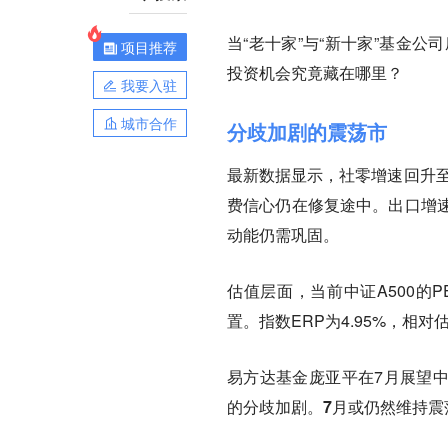
当“老十家”与“新十家”基金公
项目推荐
投资机会究竟藏在哪里？
我要入驻
城市合作
分歧加剧的震荡市
最新数据显示，社零增速回升
费信心仍在修复途中。出口增
动能仍需巩固。
估值层面，当前中证A500的PE
置。指数ERP为4.95%，相
易方达基金庞亚平在7月展望中
的分歧加剧。
7月或仍然维持震