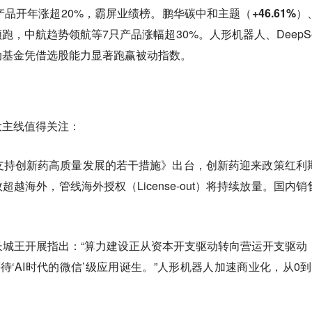
只产品开年涨超20%，霸屏业绩榜。鹏华碳中和主题（
+46.61%
）
跑，中航趋势领航等7只产品涨幅超30%。人形机器人、DeepSe
动基金凭借选股能力显著跑赢被动指数。
大主线值得关注：
支持创新药高质量发展的若干措施》出台，
创新药迎来政策红利
越海外，管线海外授权（License-out）将持续放量。国内销
。
长城王开展指出：“
算力建设正从资本开支驱动转向营运开支驱动
等待‘AI时代的微信’级应用诞生。”人形机器人加速商业化，从0到