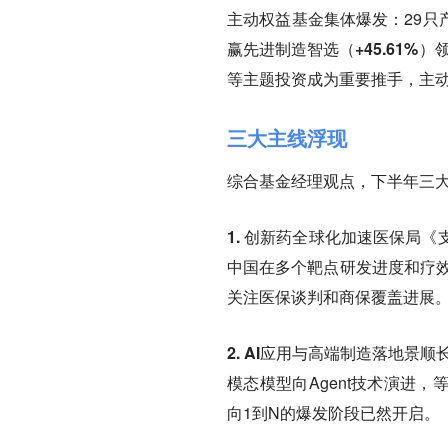
主动权益基金集体爆发
：29
赢先进制造智选（
+45.61%
）领
等主题投资成为重要推手，主
三大主线浮现
综合基金经理观点，下半年三
1. 创新药全球化加速
医保局《
中国在多个靶点研发进度和疗效超
关注医保谈判和商保覆盖进展
2. AI应用与高端制造落地
景顺
模态模型向Agent技术演进，
向1到N的爆发阶段已然开启。