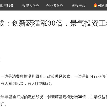
创投发布
项目推荐
核心服务
LP源计划
政府服务
投资人服务
创业者服务
创投平台
AI测
36氪Pro
VClub
VClub投资机构库
创投氪堂
城市之窗
投资机构职位推介
企业入驻
投资人认证
战：创新药猛涨30倍，景气投资王
道
。一边是消费数据温和回升、政策暖风频吹，一边是部分行业估
，有人看到风险，有人嗅到机遇
。
上半年基金江湖的激烈战况：
创新药基规模激增30倍
，主动权益
回归。