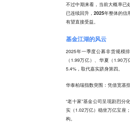
不过中期来看，当前大概率已处
已连续回升，
2025年整体的
有望直接受益。
基金江湖的风云
2025年一季度公募非货规
（1.99万亿）、华夏（1.90
5.4%，取代嘉实跻身第四。
华泰柏瑞指数突围
：凭借宽基指
“老十家”基金公司呈现剧烈分化
实（1.02万亿）稳坐万亿宝座
构。