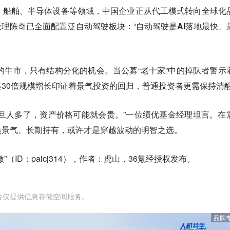
、船舶、半导体设备等领域，
中国企业正从代工模式转向全球化
理陈奇已全面配置泛自动驾驶板块：“
自动驾驶是AI落地最快、
的牛市，只有结构分化的机会
。当公募“老十家”中的掉队者警示
30倍规模增长印证着景气投资的回归，普通投资者更需保持清
旦人多了，资产价格可能就会贵。”一位绩优基金经理坦言。在
焦景气、长期持有
，或许才是穿越波动的明智之选。
（ID：paicj314），作者：虎山，36氪经授权发布。
台仅提供信息存储空间服务。
品牌