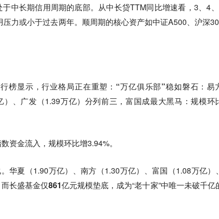
于中长期信用周期的底部。从中长贷TTM同比增速看，3、4、
信用压力或小于过去两年
。顺周期的核心资产如中证A500、沪深30
模排行榜显示，行业格局正在重塑：
“万亿俱乐部”稳如磐石
：易
万亿）、广发（1.39万亿）分列前三，
富国成最大黑马
：规模环
数资金流入，规模环比增3.94%。
。华夏（1.90万亿）、南方（1.30万亿）、富国（1.08万亿）
；而
长盛基金仅861亿元规模垫底
，成为“老十家”中唯一未破千亿