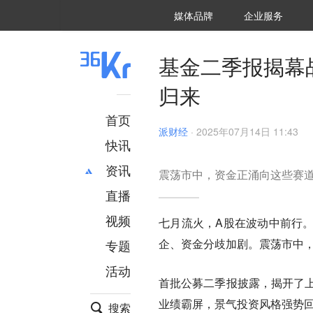
36氪Auto
数字时氪
企业号
未来消费
智能涌现
未来城市
启动Power on
媒体品牌
企业服务
企服点评
36氪出海
36氪研究院
潮生TIDE
36氪企服点评
36Kr研究院
36氪财经
职场bonus
36碳
后浪研究所
36Kr创新咨询
暗涌Waves
硬氪
氪睿研究院
基金二季报揭幕
归来
首页
派财经
·
2025年07月14日 11:43
快讯
资讯
震荡市中，资金正涌向这些赛
直播
最新
推荐
创投
财经
视频
七月流火，A股在波动中前行
汽车
AI
企、资金分歧加剧。
震荡市中
专题
科技
项目推荐
活动
专精特新
安徽
首批公募二季报披露，揭开了
业绩霸屏，景气投资风格强势
搜索