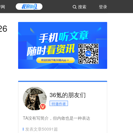
评网
搜索
登录
6
36氪的朋友们
特邀作者
TA没有写简介，但内敛也是一种表达
发表文章
50091
篇