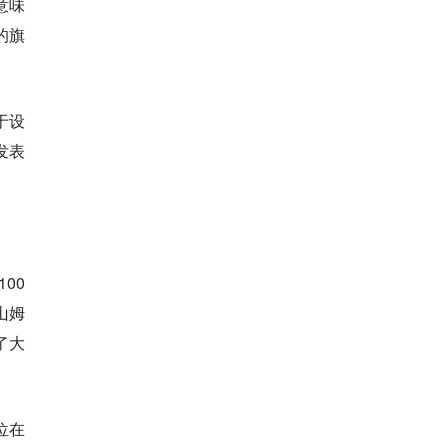
意味
的旗
于设
发表
00
官山姆
了大
位在