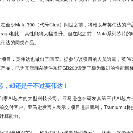
在至少Maia 300（代号Clea）问世之前，将难以与英伟达的产
Braga相比，其性能将大幅提升。但在此之前，Maia系列芯片的
英伟达的同类产品。
片项目，英伟达也做出了回应。据参与该项目的人员透露，英伟
产品，已为其旗舰AI硬件系统GB200设定了极为激进的性能目
造芯，却还是干不过英伟达！
家AI芯片的大型科技公司。亚马逊也在研发其第三代AI芯片
年底前交付客户。亚马逊发言人表示，项目进展顺利，Trainium 3将
倍的计算能力。
时间自研AI芯片，称为TPU（张量处理单元）。因此，谷歌无