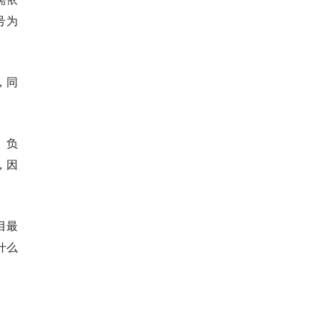
号为
，同
。负
，因
目最
什么