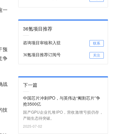
这一
36氪项目推荐
咨询项目审核和入驻
联系
于预
36氪项目推荐订阅号
关注
竞争
挑战
下一篇
中国芯片冲刺IPO，与英伟达“阉割芯片”争
抢3500亿
的技
国产GPU企业扎堆IPO，营收激增亏损仍存，
产能生态待突破。
2025-07-02