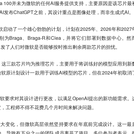
a 100并未为微软的任何AI服务提供支持，主要原因是该芯片最
nAI发布ChatGPT之前，其设计重点是图像处理，而非生成式AI。
，微软启动了一个雄心勃勃的计划，计划在2025年、2026年和2027
Braga、Braga-R和Clea，并将它们部署到数据中心。然
，这引发了人们对微软是否能够按时推出剩余两款芯片的担忧。
，这三款芯片均为推理芯片，主要用于将训练好的模型应用到新
软原计划设计一款用于训练AI模型的芯片，但在2024年初取消
微软要求对其设计进行更改，以满足OpenAI提出的新功能需求。
定，工程师不得不花费几个月时间来解决问题。
了重大变化，但微软高层依然坚持要求在年底前完成设计。这一最
力，导致有五分之一的团队成员离开了项目。多位参与者表示，