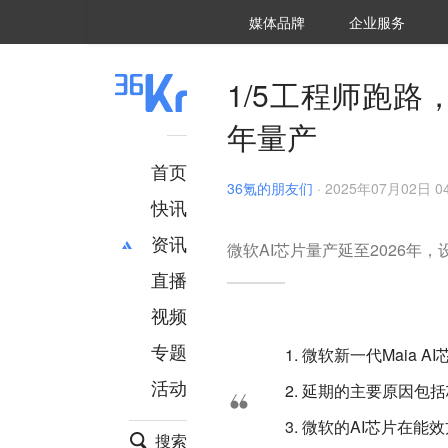
36氪Auto
数字时氪
企业号
未来消费
智能涌现
未来城市
启动Power on
媒体品牌
企业服务
企服点评
36氪出海
36氪研究院
潮生TIDE
36氪企服点评
36Kr研究院
36氪财经
职场bonus
36碳
后浪研究所
36Kr创新咨询
暗涌Waves
硬氪
氪睿研究院
1/5工程师跑路
年量产
首页
36氪的朋友们
·
2025年07月02日 04
快讯
资讯
微软AI芯片量产延至2026年
直播
最新
推荐
创投
财经
视频
汽车
AI
专题
微软新一代Maia A
科技
项目推荐
活动
延期的主要原因包括
专精特新
安徽
微软的AI芯片在能
搜索