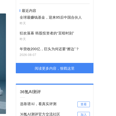
最近内容
全球最赚钱基金，迎来95后中国合伙人
昨天
狂欢落幕 韩股投资者的“至暗时刻”
昨天
年营收200亿，巨头为何还要“擦边”？
2026-08-07
阅读更多内容，狠戳这里
36氪AI测评
选靠谱AI，看真实评测
查看
36氪AI测评官方交流社区
加入