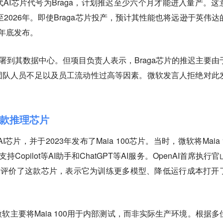
AI芯片代号为Braga，计划推迟至少六个月才能进入量产。这
至2026年。即使Braga芯片投产，预计其性能也将远逊于英伟达
24年底发布。
部署到其数据中心。但项目负责人表示，Braga芯片的推迟主要由
团队人员不足以及员工流动性过高等因素。微软发言人拒绝对此
三款推理芯片
芯片，并于2023年发布了Maia 100芯片。当时，微软将Maia 1
Copilot等AI助手和ChatGPT等AI服务。OpenAI首席执行
）也高度评价了这款芯片，表示它为训练更多模型、降低运行成本打开
软主要将Maia 100用于内部测试，而非实际生产环境。根据多