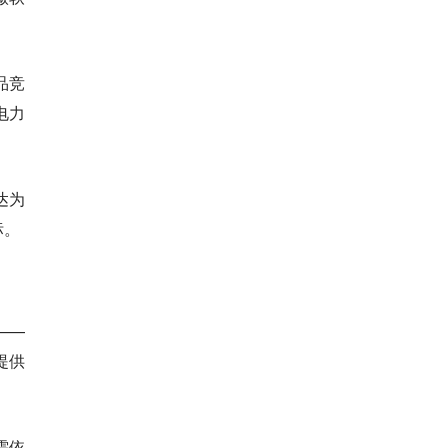
品竞
电力
达为
标。
——
提供
需依