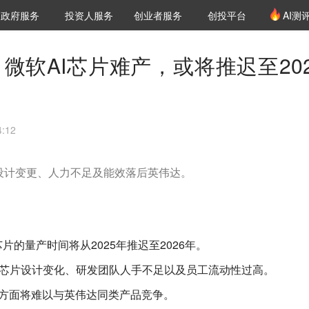
创投发布
项目推荐
核心服务
LP源计划
政府服务
投资人服务
创业者服务
创投平台
AI测
36氪Pro
VClub
VClub投资机构库
创投氪堂
城市之窗
投资机构职位推介
企业入驻
投资人认证
，微软AI芯片难产，或将推迟至202
:12
，设计变更、人力不足及能效落后英伟达。
I芯片的量产时间将从2025年推迟至2026年。
芯片设计变化、研发团队人手不足以及员工流动性过高。
效方面将难以与英伟达同类产品竞争。