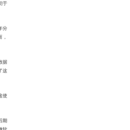
初于
年分
而，
数据
了这
这使
后期
微软