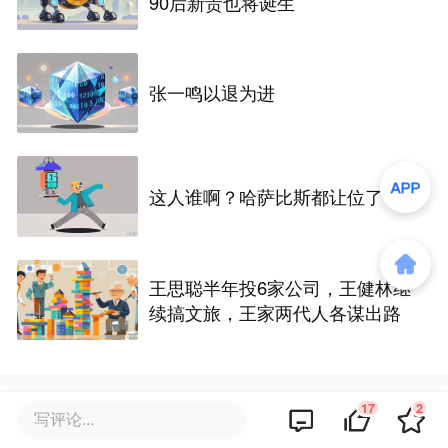
90后新贵也将诞生
张一鸣以退为进
这人谁啊？哈萨比斯都让位了
王思聪半年投6家公司，王健林继
续搞文旅，王家两代人各谋出路
17
2
评论区
写评论...