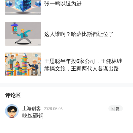
张一鸣以退为进
这人谁啊？哈萨比斯都让位了
王思聪半年投6家公司，王健林继
续搞文旅，王家两代人各谋出路
评论区
·
回复
上海创客
2026-06-05
吃饭砸锅