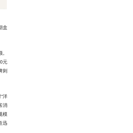
期盒
。
额。
0元
牌则
“洋
客消
规模
性迅