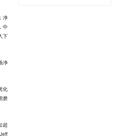
；净
，中
入下
场净
优化
用磨
如超
ff