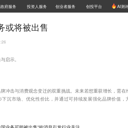
创投发布
项目推荐
核心服务
LP源计划
政府服务
投资人服务
创业者服务
创投平台
AI测
36氪Pro
VClub
VClub投资机构库
创投氪堂
城市之窗
投资机构职位推介
企业入驻
投资人认证
务或将被出售
:26
像与启示。
品牌冲击与消费观念变迁的双重挑战。未来若想重获增长，需在
步下沉市场、优化性价比，并通过可持续发展强化品牌价值，
。
斯中国业务可能被出售”的消息引发行业关注。