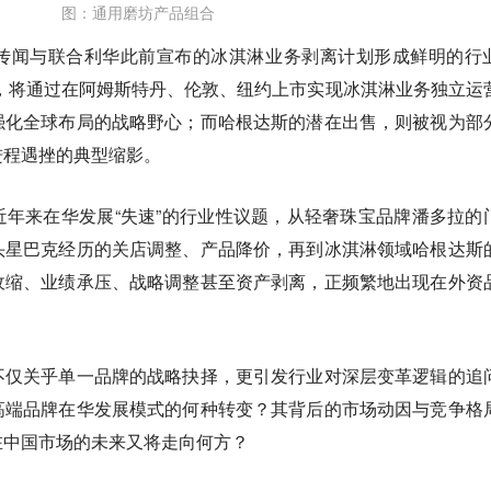
图：通用磨坊产品组合
传闻与联合利华此前宣布的冰淇淋业务剥离计划形成鲜明的行
确，将通过在阿姆斯特丹、伦敦、纽约上市实现冰淇淋业务独立运
强化全球布局的战略野心；而哈根达斯的潜在出售，则被视为部
进程遇挫的典型缩影。
年来在华发展“失速”的行业性议题，从轻奢珠宝品牌潘多拉的
头星巴克经历的关店调整、产品降价，再到冰淇淋领域哈根达斯
收缩、业绩承压、战略调整甚至资产剥离，正频繁地出现在外资
不仅关乎单一品牌的战略抉择，更引发行业对深层变革逻辑的追
高端品牌在华发展模式的何种转变？其背后的市场动因与竞争格
在中国市场的未来又将走向何方？