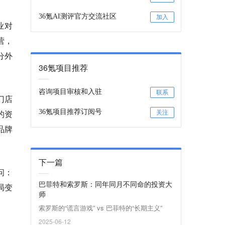
36氪AI测评官方交流社区
加入
业对
营，
分外
36氪项目推荐
咨询项目审核和入驻
联系
门店
36氪项目推荐订阅号
的资
关注
品牌
下一篇
问：
巴菲特和索罗斯：同年同月不同命的投资大
局变
师
索罗斯的“谎言游戏” vs 巴菲特的“长期主义”
2025-06-12