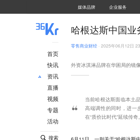
36氪Auto
数字时氪
企业号
未来消费
智能涌现
未来城市
启动Power on
媒体品牌
企业服务
企服点评
36氪出海
36氪研究院
潮生TIDE
36氪企服点评
36Kr研究院
36氪财经
职场bonus
36碳
后浪研究所
36Kr创新咨询
暗涌Waves
硬氪
氪睿研究院
哈根达斯中国业
零售商业财经
·
2025年06月12日 23
首页
快讯
外资冰淇淋品牌在华困局的镜
资讯
直播
最新
推荐
创投
财经
视频
当前哈根达斯面临本土
汽车
AI
高端调性的同时，进一
专题
科技
项目推荐
在“质价比时代”延续传奇
活动
专精特新
安徽
搜索
6月11日，一则关于“哈根达