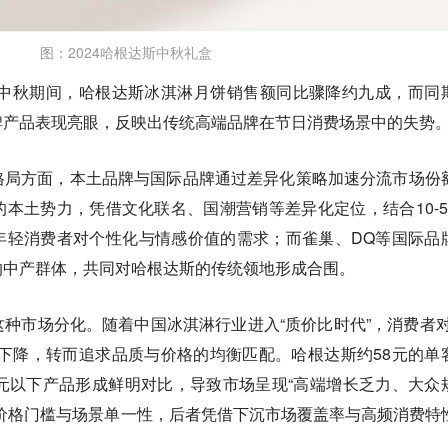
图：2024哈根达斯中秋礼盒
年中秋期间，哈根达斯冰淇淋月饼销售额同比骤降约九成，而同
牌产品表现亮眼，反映出传统高端品牌在节日消费场景中的失势
格局方面，本土品牌与国际品牌通过差异化策略加速分流市场份
本土势力，凭借文化联名、国潮营销等差异化定位，结合10-5
年轻消费者对个性化与情感价值的需求；而雀巢、DQ等国际品
的中产群体，共同对哈根达斯的传统领地形成合围。
种市场分化。随着中国冰淇淋行业进入“质价比时代”，消费者对
下降，转而追求品质与价格的均衡匹配。哈根达斯约58元的单
元以下产品形成鲜明对比，导致市场呈现“高端增长乏力、大众
价格门槛与场景单一性，后者凭借下沉市场覆盖率与高频消费特