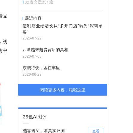
发表文章
331
篇
着品
最近内容
便利店业绩增长从“多开门店”转为“深耕单
客”
2026-07-22
，初
西瓜越来越贵背后的真相
坊中
2026-07-03
东鹏特饮，困在车里
2026-06-23
阅读更多内容，狠戳这里
36氪AI测评
选靠谱AI，看真实评测
查看