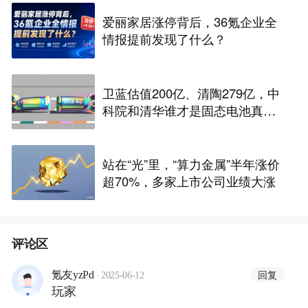
爱丽家居涨停背后，36氪企业全
情报提前发现了什么？
卫蓝估值200亿、清陶279亿，中
科院和清华谁才是固态电池真正
的底牌
站在“光”里，“算力金属”半年涨价
超70%，多家上市公司业绩大涨
评论区
·
回复
氪友yzPd
2025-06-12
玩家