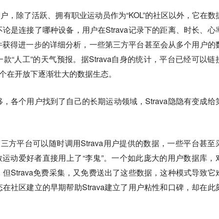
的用户，除了活跃、拥有职业运动员作为“KOL”的社区以外，它在数
论是连接了哪种设备，用户在Strava记录下的距离、时长、心
件获得进一步的详细分析，一些第三方平台甚至会从多个用户的
款“人工”的天气预报。据Strava自身的统计，平台已经可以链
一个在开放下逐渐壮大的数据生态。
，各个用户找到了自己的长期运动领域，Strava隐隐有变成给
第三方平台可以随时调用Strava用户提供的数据，一些平台甚至
，导致运动爱好者直接用上了“李鬼”。一个如此庞大的用户数据库，
但Strava免费采集，又免费送出了这些数据，这种模式导致它
在社区建立的早期帮助Strava建立了用户粘性和口碑，却在此