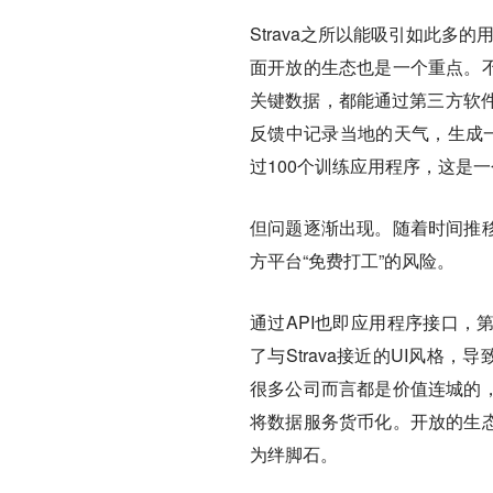
Strava之所以能吸引如此多
面开放的生态也是一个重点。不
关键数据，都能通过第三方软
反馈中记录当地的天气，生成一
过100个训练应用程序，这是
但问题逐渐出现。随着时间推移
方平台“免费打工”的风险。
通过API也即应用程序接口，
了与Strava接近的UI风格
很多公司而言都是价值连城的，
将数据服务货币化。开放的生态
为绊脚石。