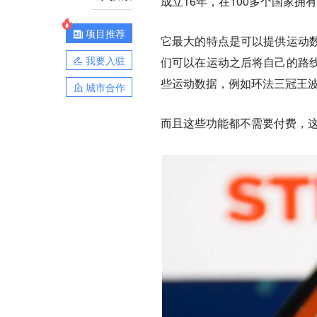
成立16年，在100多个国家拥有
项目推荐
它最大的特点是可以提供运动
我要入驻
们可以在运动之后将自己的路
些运动数据，例如环法三冠王波
城市合作
而且这些功能都不需要付费，这使