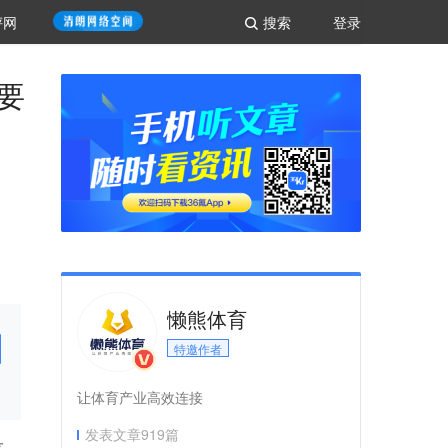
评网
搜索
登录
要
懒熊体育
特邀作者
让体育产业高效连接
发表文章
919
篇