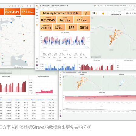
三方平台能够根据Strava的数据给出更复杂的分析