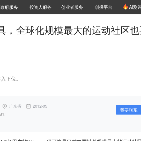
创投发布
项目推荐
核心服务
LP源计划
政府服务
投资人服务
创业者服务
创投平台
AI测
36氪Pro
VClub
VClub投资机构库
创投氪堂
城市之窗
投资机构职位推介
企业入驻
投资人认证
具，全球化规模最大的运动社区也
落入下位。
广东省
2012-05
我要联系
PP