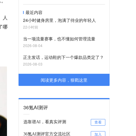
区。
最近内容
。人
24小时健身房里，泡满了待业的年轻人
了哪
22小时前
当一项流量赛事，也不懂如何管理流量
2026-08-04
正主发话，运动鞋的下一个爆款品类定了？
2026-08-03
阅读更多内容，狠戳这里
36氪AI测评
选靠谱AI，看真实评测
查看
36氪AI测评官方交流社区
加入