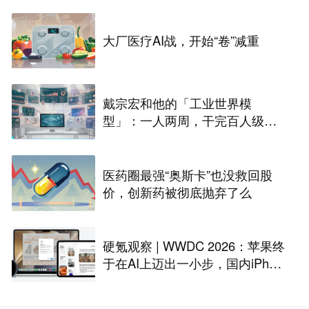
大厂医疗AI战，开始“卷”减重
戴宗宏和他的「工业世界模
型」：一人两周，干完百人级定
制化“累活”
医药圈最强“奥斯卡”也没救回股
价，创新药被彻底抛弃了么
硬氪观察 | WWDC 2026：苹果终
于在AI上迈出一小步，国内iPhon
e还是用不上