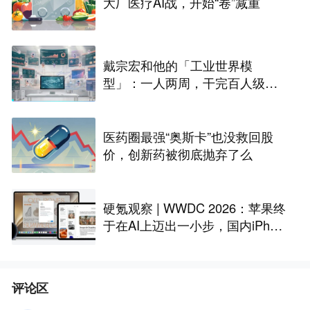
大厂医疗AI战，开始“卷”减重
戴宗宏和他的「工业世界模
型」：一人两周，干完百人级定
制化“累活”
医药圈最强“奥斯卡”也没救回股
价，创新药被彻底抛弃了么
硬氪观察 | WWDC 2026：苹果终
于在AI上迈出一小步，国内iPhon
e还是用不上
评论区