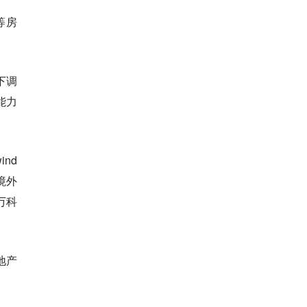
等房
下调
能力
nd
境外
万科
地产