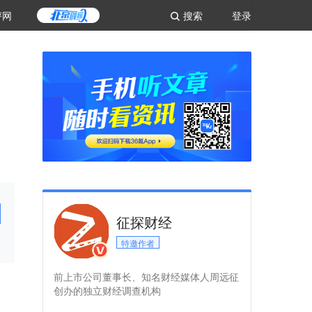
评网
搜索
登录
征探财经
特邀作者
前上市公司董事长、知名财经媒体人周远征
创办的独立财经调查机构