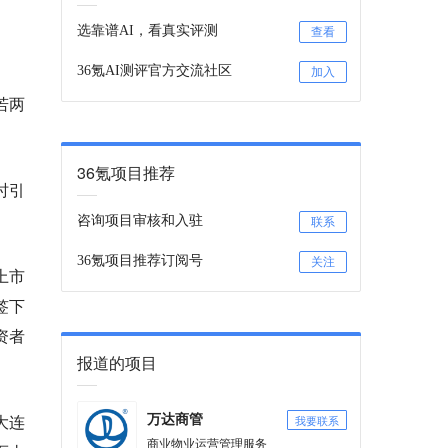
选靠谱AI，看真实评测
查看
36氪AI测评官方交流社区
加入
若两
36氪项目推荐
时引
咨询项目审核和入驻
联系
36氪项目推荐订阅号
关注
上市
签下
资者
报道的项目
大连
我要联系
万达商管
商业物业运营管理服务