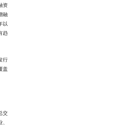
融资
增融
年以
有趋
发行
覆盖
总交
业、