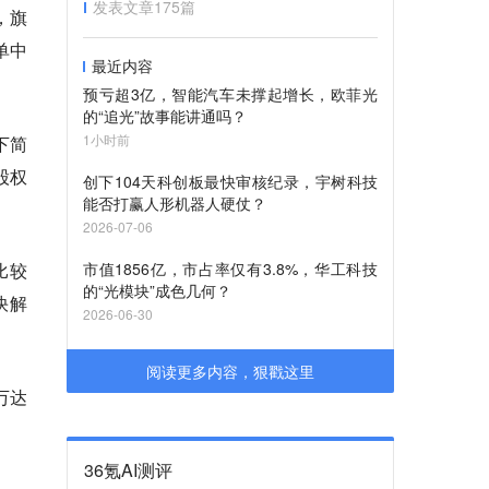
发表文章
175
篇
，旗
单中
最近内容
预亏超3亿，智能汽车未撑起增长，欧菲光
的“追光”故事能讲通吗？
1小时前
下简
股权
创下104天科创板最快审核纪录，宇树科技
能否打赢人形机器人硬仗？
2026-07-06
比较
市值1856亿，市占率仅有3.8%，华工科技
的“光模块”成色几何？
快解
2026-06-30
阅读更多内容，狠戳这里
万达
36氪AI测评