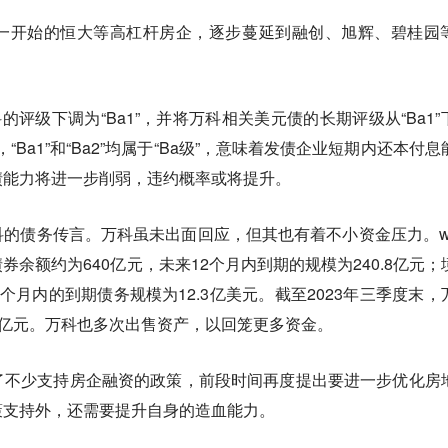
一开始的恒大等高杠杆房企，逐步蔓延到融创、旭辉、碧桂园
的评级下调为“Ba1”，并将万科相关美元债的长期评级从“Ba1”
，“Ba1”和“Ba2”均属于“Ba级”，意味着发债企业短期内还本付息
债能力将进一步削弱，违约概率或将提升。
的债务传言。万科虽未出面回应，但其也有着不小资金压力。wi
余额约为640亿元，未来12个月内到期的规模为240.8亿元；
12个月内的到期债务规模为12.3亿美元。截至2023年三季度末，
44亿元。万科也多次出售资产，以回笼更多资金。
了不少支持房企融资的政策，前段时间再度提出要进一步优化房
策支持外，还需要提升自身的造血能力。