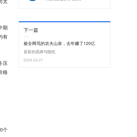
而太
中期
下一篇
的有
被全网骂的农夫山泉，去年赚了120亿
首富的底牌与隐忧
2024-03-27
务压
价格
0个