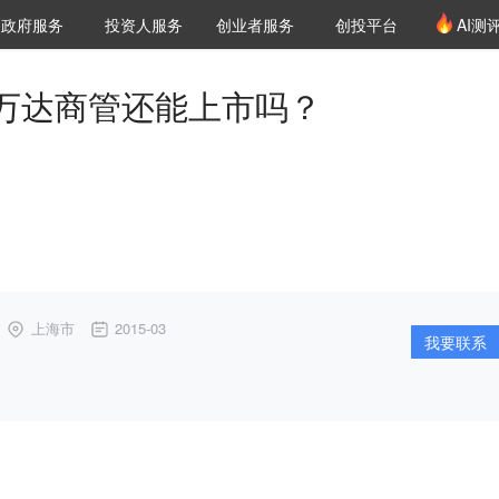
创投发布
项目推荐
核心服务
LP源计划
政府服务
投资人服务
创业者服务
创投平台
AI测
36氪Pro
VClub
VClub投资机构库
创投氪堂
城市之窗
投资机构职位推介
企业入驻
投资人认证
万达商管还能上市吗？
上海市
2015-03
我要联系