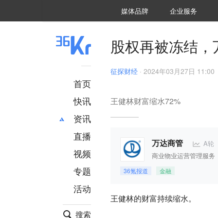
36氪Auto
数字时氪
企业号
未来消费
智能涌现
未来城市
启动Power on
媒体品牌
企业服务
企服点评
36氪出海
36氪研究院
潮生TIDE
36氪企服点评
36Kr研究院
36氪财经
职场bonus
36碳
后浪研究所
36Kr创新咨询
暗涌Waves
硬氪
氪睿研究院
股权再被冻结，
征探财经
·
2024年03月27日 11:00
首页
快讯
王健林财富缩水72%
资讯
直播
最新
推荐
A轮
万达商管
创投
财经
视频
商业物业运营管理服务
汽车
AI
专题
36氪报道
金融
科技
项目推荐
活动
专精特新
安徽
王健林的财富持续缩水。
搜索