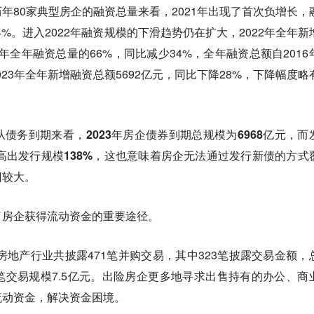
年80家典型房企的融资总量来看，2021年出现了首次负增长，
24%。进入2022年融资规模的下滑趋势仍在扩大，2022年全年新
21年全年融资总量的66%，同比减少34%，全年融资总额自2016
2023年全年新增融资总额5692亿元，同比下降28%，下降幅度略
从债务到期来看，2023年房企债券到期总规模为6968亿元，而
模高出发行规模138%，这也意味着房企无法通过发行新债的方式
旧较大。
了房企获得流动资金的重要途径。
年房地产行业共披露471笔并购交易，其中323笔披露交易金额，
均单笔交易规模7.5亿元。出险房企更多地寻求出售持有的办公、商
流动资金，解决资金困境。