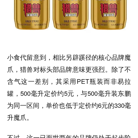
小食代留意到，相比另辟蹊径的核心品牌魔
爪，猎兽对标头部品牌意味更强烈。除了不
含气这一差别，其采用PET瓶装而非易拉
罐，500毫升定价约5元，与500毫升装东鹏
为同一区间，单价也低于定价约6元的330毫
升魔爪。
不过，这一已面世两年的品牌仍处于起步阶