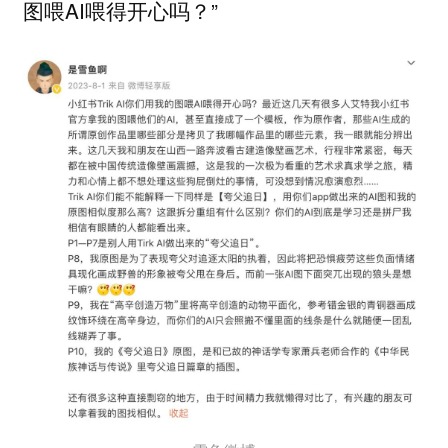
图喂AI喂得开心吗？”