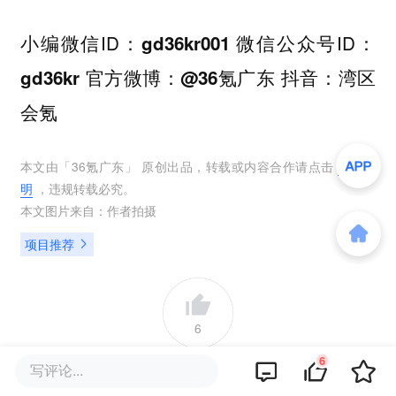
小编微信ID：
微信公众号ID：
gd36kr001
官方微博：
抖音：
gd36kr
@36氪广东
湾区
会氪
本文由「
36氪广东
」 原创出品，转载或内容合作请点击
转载说
明
，违规转载必究。
本文图片来自：
作者拍摄
项目推荐
6
6
写评论...
好文章，需要你的鼓励