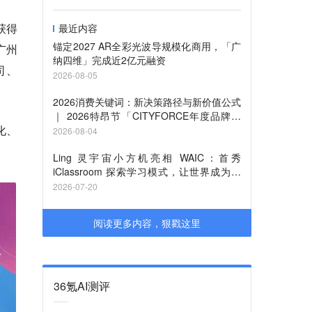
获得
最近内容
锚定2027 AR全彩光波导规模化商用，「广
广州
纳四维」完成近2亿元融资
司、
2026-08-05
2026消费关键词：新决策路径与新价值公式
｜ 2026特昂节「CITYFORCE年度品牌」
化、
征集启动
2026-08-04
Ling 灵宇宙小方机亮相 WAIC：首秀
iClassroom 探索学习模式，让世界成为课
堂
2026-07-20
阅读更多内容，狠戳这里
36氪AI测评