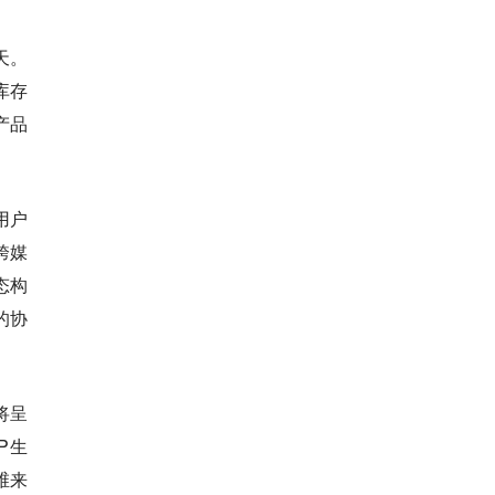
天。
库存
产品
用户
跨媒
态构
的协
将呈
P生
维来