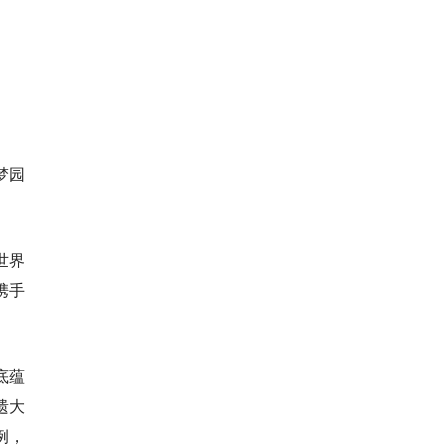
梦园
世界
携手
底蕴
遗大
例，