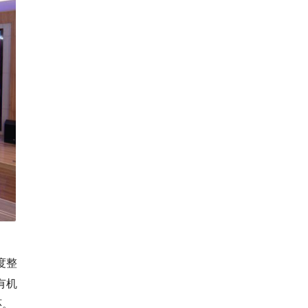
度整
有机
环。