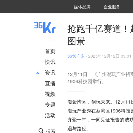
36氪Auto
数字时氪
企业号
未来消费
智能涌现
未来城市
启动Power on
媒体品牌
企业服务
企服点评
36氪出海
36氪研究院
潮生TIDE
36氪企服点评
36Kr研究院
36氪财经
职场bonus
36碳
后浪研究所
36Kr创新咨询
暗涌Waves
硬氪
氪睿研究院
抢跑千亿赛道！
图景
首页
36氪广东
·
2025年12月12日 09:01
快讯
资讯
12月11日，《广州潮玩产业
1906科技园举行。
直播
最新
推荐
创投
财经
视频
汽车
AI
潮聚湾区，创玩未来。12月1
专题
科技
项目推荐
潮玩产业秀在荔湾区1906科
活动
专精特新
安徽
齐聚一堂，一同见证报告的成功
遇与路径。
搜索