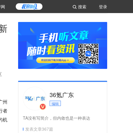
评网
搜索
登录
新
区
36氪广东
广州
编辑
行者
TA没有写简介，但内敛也是一种表达
的机
发表文章
367
篇