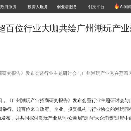
创投发布
项目推荐
核心服务
LP源计划
政府服务
投资人服务
创业者服务
创投平台
AI测
36氪Pro
VClub
VClub投资机构库
创投氪堂
城市之窗
投资机构职位推介
企业入驻
投资人认证
超百位行业大咖共绘广州潮玩产业
招商研究报告》发布会暨行业主题研讨会与广州潮玩产业秀在荔湾
1日，《广州潮玩产业招商研究报告》发布会暨行业主题研讨会与
技园举行。超百位来自政府、企业、投资机构与行业协会的潮玩同
发布，并共同探讨潮玩产业从“小众圈层”走向“大众消费”过程中