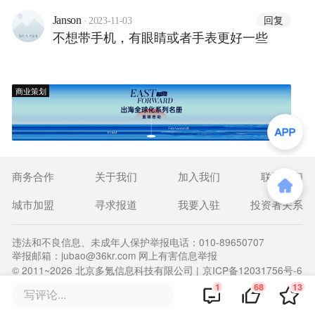
·
回复
Janson
2023-11-03
不想带手机，有眼睛或者手表更好一些
商业策划
商务合作
关于我们
加入我们
联系我们
城市加盟
寻求报道
我要入驻
投资者关系
违法和不良信息、未成年人保护举报电话：010-89650707
举报邮箱：jubao@36kr.com 网上有害信息举报
© 2011~
2026
北京多氪信息科技有限公司 |
京ICP备12031756号-6
|
京ICP证150143号
| 京公网安备11010502057322号
1
68
13
写评论...