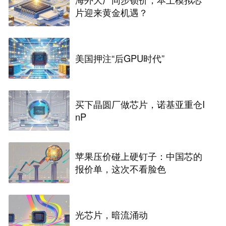
片迎来黄金机遇？
美国押注“后GPU时代”
买下晶圆厂做芯片，诺基亚重仓I
nP
苹果压价碰上硬钉子：中国芯的
报价单，这次不看脸色
光芯片，暗流涌动