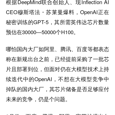
根据DeepMind联合创始人、现Inflection AI
CEO穆斯塔法・苏莱曼爆料，OpenAI正在
秘密训练的GPT-5，其所需英伟达芯片数量
预估在30000—50000个H100。
哪怕国内大厂如阿里、腾讯、百度等都表态
称在新规出台之前，已经提前采购了一批芯
片且部署到位，但面对仍在大模型技术上持
续迭代中的OpenAI，
不想在大模型竞争中
掉队的国内大厂，其芯片储备是否足够应付
未来的竞争，仍是个问题。