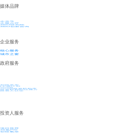
媒体品牌
企业号
企服点评
36Kr研究院
36Kr创新咨询
企业服务
核心服务
城市之窗
政府服务
创投发布
LP源计划
VClub
VClub投资机构库
投资机构职位推介
投资人认证
投资人服务
项目推荐
36氪Pro
创投氪堂