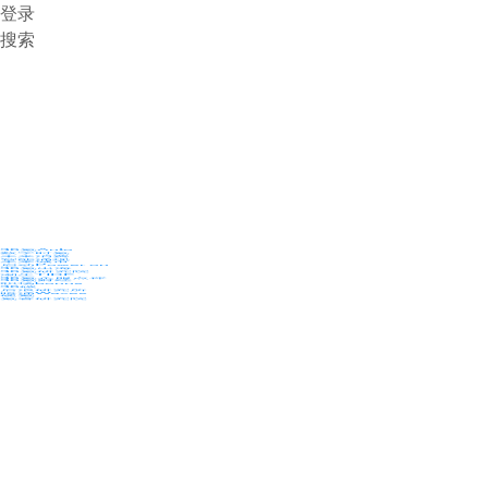
登录
搜索
36氪Auto
数字时氪
未来消费
智能涌现
未来城市
启动Power on
36氪出海
36氪研究院
潮生TIDE
36氪企服点评
36氪财经
职场bonus
36碳
后浪研究所
暗涌Waves
硬氪
氪睿研究院