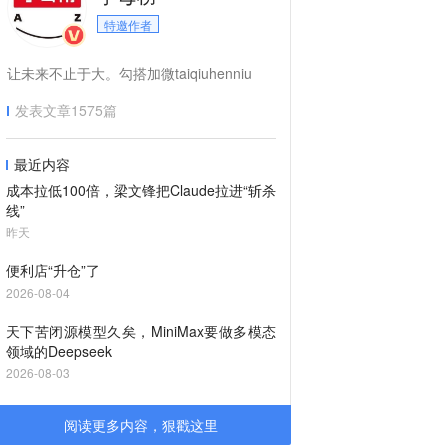
特邀作者
让未来不止于大。勾搭加微taiqiuhenniu
发表文章
1575
篇
最近内容
成本拉低100倍，梁文锋把Claude拉进“斩杀
线”
昨天
便利店“升仓”了
2026-08-04
天下苦闭源模型久矣，MiniMax要做多模态
领域的Deepseek
2026-08-03
阅读更多内容，狠戳这里