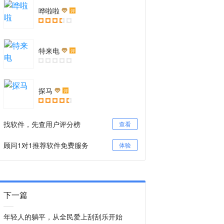
哗啦啦
评
特来电
评
探马
评
找软件，先查用户评分榜
查看
顾问1对1推荐软件免费服务
体验
下一篇
年轻人的躺平，从全民爱上刮刮乐开始