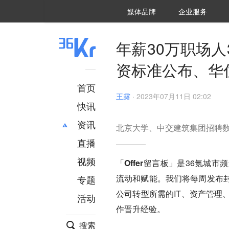
36氪Auto
数字时氪
企业号
未来消费
智能涌现
未来城市
启动Power on
媒体品牌
企业服务
企服点评
36氪出海
36氪研究院
潮生TIDE
36氪企服点评
36Kr研究院
36氪财经
职场bonus
36碳
后浪研究所
36Kr创新咨询
暗涌Waves
硬氪
氪睿研究院
年薪30万职场人
资标准公布、华住集
首页
王露
·
2023年07月11日 02:02
快讯
资讯
北京大学、中交建筑集团招聘
直播
最新
推荐
创投
财经
视频
「Offer留言板」
是36氪城市
汽车
AI
流动和赋能。我们将每周发布
专题
科技
项目推荐
公司转型所需的IT、资产管理
活动
专精特新
安徽
作晋升经验。
搜索