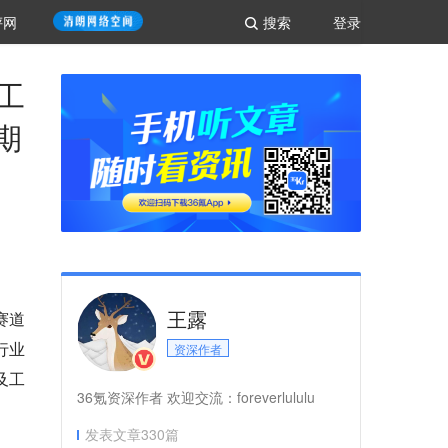
评网
搜索
登录
工
期
王露
赛道
行业
资深作者
及工
36氪资深作者 欢迎交流：foreverlululu
发表文章
330
篇