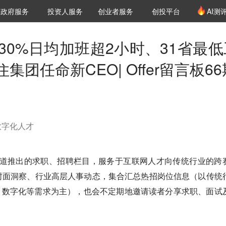
创投发布
项目推荐
核心服务
LP源计划
政府服务
投资人服务
创业者服务
创投平台
AI测
36氪Pro
VClub
VClub投资机构库
创投氪堂
城市之窗
投资机构职位推介
企业入驻
投资人认证
30%日均加班超2小时、31省最低
团任命新CEO| Offer留言板66
数字化人才
频道推出的求职、招聘栏目，服务于互联网人才向传统行业的跨
封面洞察、行业高层人事动态，集合汇总热招岗位信息（以传统
、数字化等需求为主），也会不定期地邀请读者分享求职、面试