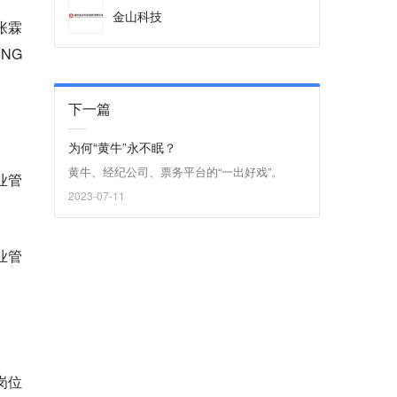
金山科技
张霖
NG
下一篇
为何“黄牛”永不眠？
黄牛、经纪公司、票务平台的“一出好戏”。
业管
2023-07-11
业管
岗位