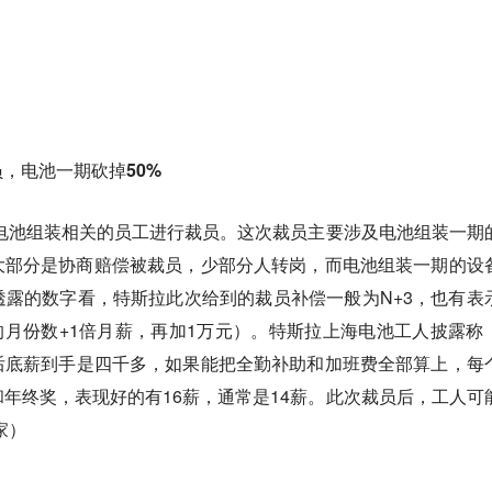
，电池一期砍掉50%
电池组装相关的员工进行裁员。这次裁员主要涉及电池组装一期
大部分是协商赔偿被裁员，少部分人转岗，而电池组装一期的设
露的数字看，特斯拉此次给到的裁员补偿一般为N+3，也有表
年限的月份数+1倍月薪，再加1万元）。特斯拉上海电池工人披露称
后底薪到手是四千多，如果能把全勤补助和加班费全部算上，每
年终奖，表现好的有16薪，通常是14薪。此次裁员后，工人可
之家）