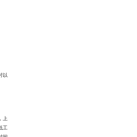
时以
，上
低工
时间