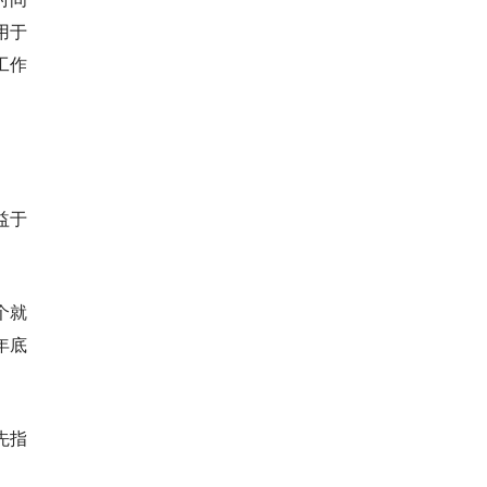
用于
工作
益于
个就
年底
先指