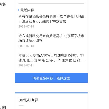
筑集
最近内容
所有存量酒店都值得再做一次？香蕉FUN设
计酒店获百万元融资 | 36氪首发
2023-07-18
近六成新租交易来自搬迁需求 北京写字楼市
场持续结构调整
2023-07-13
年薪30万职场人30%日均加班超2小时、31
省最低工资标准公布、华住集团任命新
CEO| Offer留言板66期
2023-07-11
阅读更多内容，狠戳这里
36氪AI测评
；同