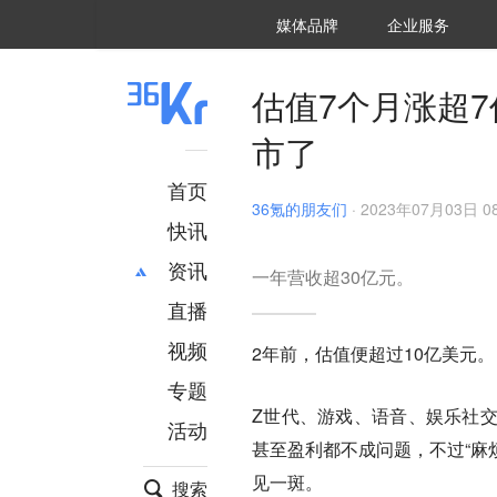
36氪Auto
数字时氪
企业号
未来消费
智能涌现
未来城市
启动Power on
媒体品牌
企业服务
企服点评
36氪出海
36氪研究院
潮生TIDE
36氪企服点评
36Kr研究院
36氪财经
职场bonus
36碳
后浪研究所
36Kr创新咨询
暗涌Waves
硬氪
氪睿研究院
估值7个月涨超
市了
首页
36氪的朋友们
·
2023年07月03日 08
快讯
资讯
一年营收超30亿元。
直播
最新
推荐
创投
财经
视频
2年前，估值便超过10亿美元。
汽车
AI
专题
科技
项目推荐
Z世代、游戏、语音、娱乐社
活动
专精特新
安徽
甚至盈利都不成问题，不过“麻
见一斑。
搜索