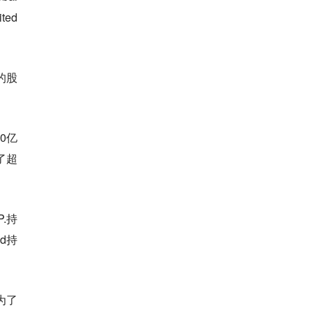
ted
的股
0亿
了超
P.持
ed持
为了