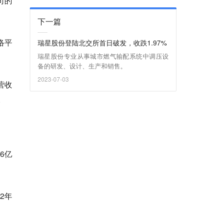
司的
下一篇
络平
瑞星股份登陆北交所首日破发，收跌1.97%
瑞星股份专业从事城市燃气输配系统中调压设
备的研发、设计、生产和销售。
2023-07-03
营收
。
6亿
2年