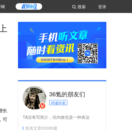
评网
搜索
登录
上
36氪的朋友们
特邀作者
增长
TA没有写简介，但内敛也是一种表达
，可
发表文章
50089
篇