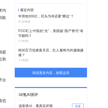
最近内容
求均
年营收200亿，巨头为何还要“擦边”？
功取
31分钟前
FCC盯上中国的“光”，美国版“国产替代”有
可能吗？
1小时前
粉丝百万也难逃关店，红人服饰为何越做越
就超
难？
元和
1小时前
阅读更多内容，狠戳这里
平台
。
36氪AI测评
值也
选靠谱AI，看真实评测
查看