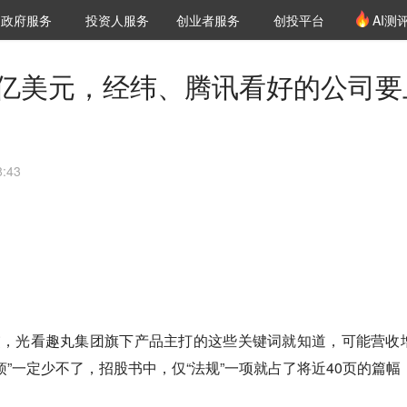
创投发布
项目推荐
核心服务
LP源计划
政府服务
投资人服务
创业者服务
创投平台
AI测
36氪Pro
VClub
VClub投资机构库
创投氪堂
城市之窗
投资机构职位推介
企业入驻
投资人认证
7亿美元，经纬、腾讯看好的公司要
:43
交，光看趣丸集团旗下产品主打的这些关键词就知道，可能营收
烦”一定少不了，招股书中，仅“法规”一项就占了将近40页的篇幅