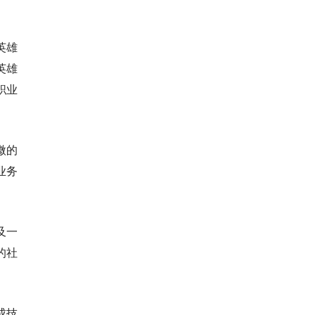
英雄
英雄
职业
微的
业务
及一
的社
成技