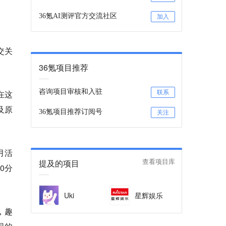
36氪AI测评官方交流社区
加入
交关
36氪项目推荐
咨询项目审核和入驻
在这
联系
及原
36氪项目推荐订阅号
关注
月活
提及的项目
查看项目库
0分
Uki
星辉娱乐
，趣