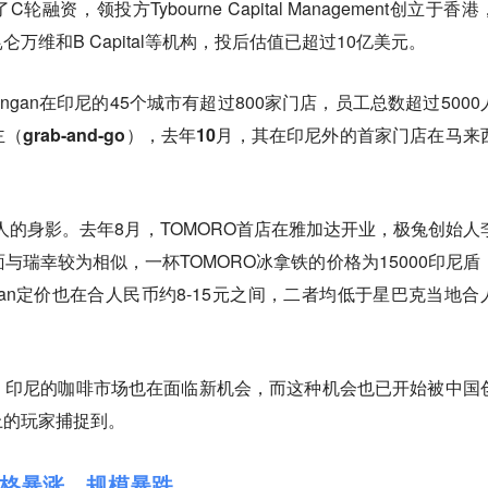
了C轮融资，领投方Tybourne Capital Management创立于香
万维和B Capital等机构，投后估值已超过10亿美元。
nangan在印尼的45个城市有超过800家门店，员工总数超过5000
grab-and-go），去年10月，其在印尼外的首家门店在马来
华人的身影。去年8月，TOMORO首店在雅加达开业，极兔创始人
与瑞幸较为相似，一杯TOMORO冰拿铁的价格为15000印尼盾
angan定价也在合人民币约8-15元之间，二者均低于星巴克当地合
，印尼的咖啡市场也在面临新机会，而这种机会也已开始被中国
上的玩家捕捉到。
格暴涨、规模暴跌