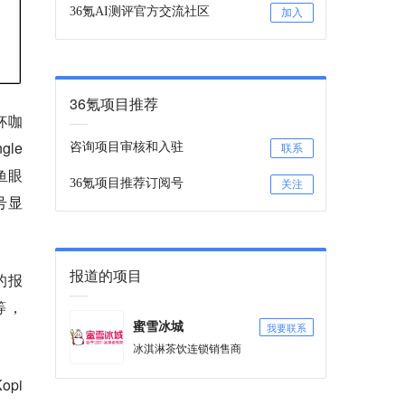
36氪AI测评官方交流社区
加入
36氪项目推荐
杯咖
gle
咨询项目审核和入驻
联系
是指鱼眼
36氪项目推荐订阅号
关注
号显
报道的项目
的报
等，
我要联系
蜜雪冰城
冰淇淋茶饮连锁销售商
pi