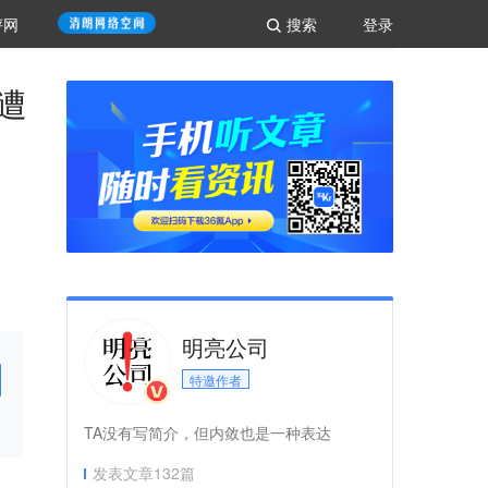
评网
搜索
登录
遭
明亮公司
特邀作者
TA没有写简介，但内敛也是一种表达
发表文章
132
篇