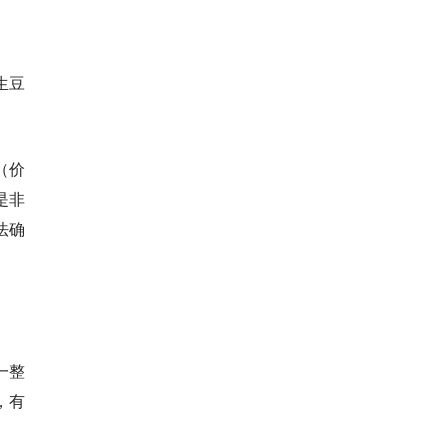
生豆
（价
是非
法确
一整
，有