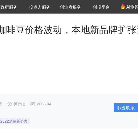
创投发布
项目推荐
核心服务
LP源计划
政府服务
投资人服务
创业者服务
创投平台
AI测
36氪Pro
VClub
VClub投资机构库
创投氪堂
城市之窗
投资机构职位推介
企业入驻
投资人认证
咖啡豆价格波动，本地新品牌扩张
市
河南省
2008-04
我要联系
E2022消费新势力