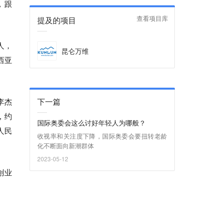
港，跟
提及的项目
查看项目库
人，
昆仑万维
西亚
下一篇
李杰
，约
国际奥委会这么讨好年轻人为哪般？
人民
收视率和关注度下降，国际奥委会要扭转老龄
化不断面向新潮群体
2023-05-12
创业