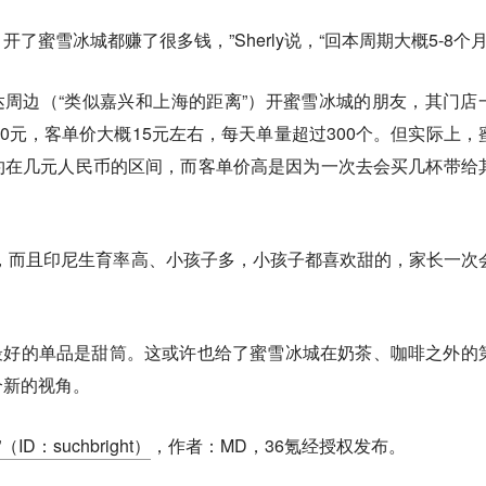
了蜜雪冰城都赚了很多钱，”Sherly说，“回本周期大概5-8个月
雅加达周边（“类似嘉兴和上海的距离”）开蜜雪冰城的朋友，其门店
00元，客单价大概15元左右，每天单量超过300个。但实际上，
约在几元人民币的区间，而客单价高是因为一次去会买几杯带给
，而且印尼生育率高、小孩子多，小孩子都喜欢甜的，家长一次
卖得最好的单品是甜筒。这或许也给了蜜雪冰城在奶茶、咖啡之外的
个新的视角。
ID：suchbright）
，作者：MD，36氪经授权发布。