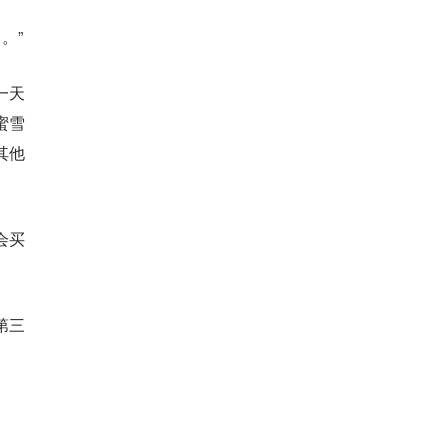
。”
一天
蜜雪
其他
会买
第三