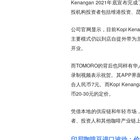
Kenangan 2021年底宣布完成
投机构投资者包括维港投资、昆仑
公司官网显示，目前Kopi Ke
主要模式仍以到店自提外带为主（
开业
。
而TOMORO的背后也同样有
录制视频表示祝贺。其APP界面
合人民币7元。而Kopi Ken
币20-30元的定价。
凭借本地的供应链和年轻市场
者、投资人和其他咖啡产业链
印尼咖啡豆进口波动：价