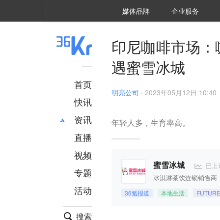
36氪Auto
数字时氪
企业号
未来消费
智能涌现
未来城市
启动Power on
媒体品牌
企业服务
企服点评
36氪出海
36氪研究院
潮生TIDE
36氪企服点评
36Kr研究院
36氪财经
职场bonus
36碳
后浪研究所
36Kr创新咨询
暗涌Waves
硬氪
氪睿研究院
印尼咖啡市场：
遇蜜雪冰城
首页
明亮公司
·
2023年05月12日 10:40
快讯
资讯
年轻人多，生育率高。
直播
最新
推荐
创投
财经
视频
汽车
AI
已上
蜜雪冰城
专题
科技
项目推荐
冰淇淋茶饮连锁销售商
活动
专精特新
安徽
36氪报道
本地生活
FUTUR
搜索