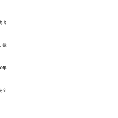
访者
，截
0年
完全