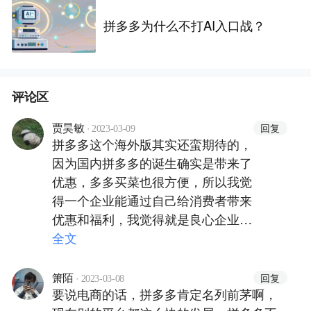
拼多多为什么不打AI入口战？
评论区
·
回复
贾昊敏
2023-03-09
拼多多这个海外版其实还蛮期待的，
因为国内拼多多的诞生确实是带来了
优惠，多多买菜也很方便，所以我觉
得一个企业能通过自己给消费者带来
优惠和福利，我觉得就是良心企业
了。也希望能有更多的外国民众可以
全文
感受到中国企业的精神内核，虽然还
是要挣他们的钱😂😂😂
·
回复
箫陌
2023-03-08
要说电商的话，拼多多肯定名列前茅啊，