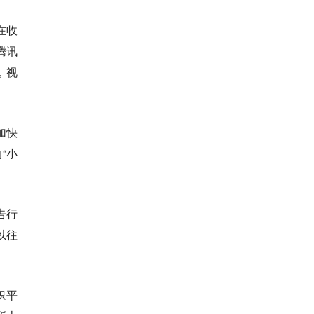
在收
腾讯
，视
加快
“小
告行
以往
炽平