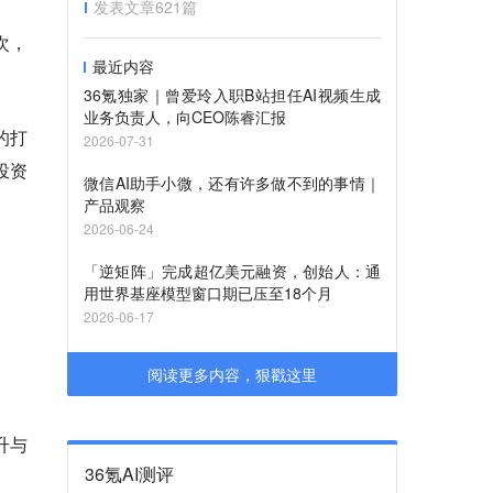
发表文章
621
篇
次，
最近内容
36氪独家｜曾爱玲入职B站担任AI视频生成
业务负责人，向CEO陈睿汇报
的打
2026-07-31
投资
微信AI助手小微，还有许多做不到的事情｜
产品观察
2026-06-24
「逆矩阵」完成超亿美元融资，创始人：通
用世界基座模型窗口期已压至18个月
2026-06-17
阅读更多内容，狠戳这里
升与
36氪AI测评