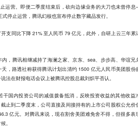
年停止运营。即便二季度结束后，砍向边缘业务的大刀也未曾停息
闭并正式停止运营，腾讯幻核也宣布停止数字藏品发行。
支同比下降 21% 至人民币 79 亿元，此外，自研上云三年累
年内，腾讯相继减持了海澜之家、京东、sea、步步高、华谊兄
天，路透社称获得腾讯计划出清约 1500 亿元人民币美团股份
一说法在财报电话会议上被腾讯控股总裁刘炽平否认。
若干国内投资公司的减值拨备抵消，反映投资收益的其他收益
.71%。截止到二季度末，公司直接及间接持有的上市公司股权公允价
 1646.3 亿元。对腾讯来说，现在割舍美团难免舍不得，但很多表
时候。