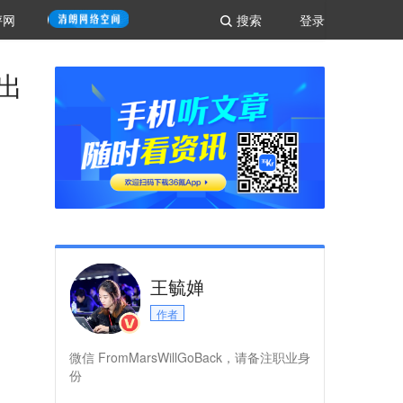
评网
搜索
登录
迫出
王毓婵
作者
微信 FromMarsWillGoBack，请备注职业身
份