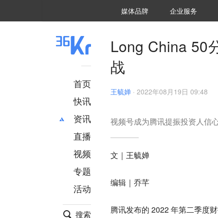
36氪Auto
数字时氪
企业号
未来消费
智能涌现
未来城市
启动Power on
媒体品牌
企业服务
企服点评
36氪出海
36氪研究院
潮生TIDE
36氪企服点评
36Kr研究院
36氪财经
职场bonus
36碳
后浪研究所
36Kr创新咨询
暗涌Waves
硬氪
氪睿研究院
Long Chin
战
首页
王毓婵
·
2022年08月19日 09:48
快讯
资讯
视频号成为腾讯提振投资人信心
直播
最新
推荐
创投
财经
视频
文｜王毓婵
汽车
AI
专题
科技
项目推荐
编辑｜乔芊
活动
专精特新
安徽
腾讯发布的 2022 年第二季
搜索