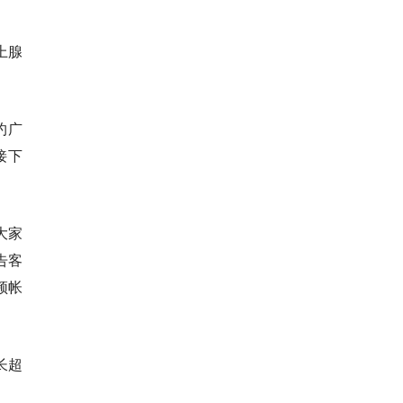
上腺
约广
接下
大家
告客
频帐
长超