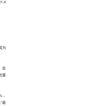
.4
成为
。金
然重
%，
“最