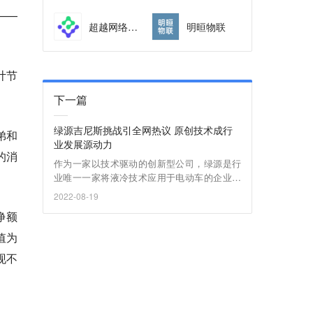
——
超越网络游戏
明晅物联
计节
下一篇
绿源吉尼斯挑战引全网热议 原创技术成行
弟和
业发展源动力
的消
作为一家以技术驱动的创新型公司，绿源是行
业唯一一家将液冷技术应用于电动车的企业。
其独特的液冷降温法，不仅有效解决了困扰行
2022-08-19
业多年的电机易退磁、生锈、能耗和续航能力
净额
等问题，更以绝对实力引领着行业向高质量阶
段发展。
值为
现不