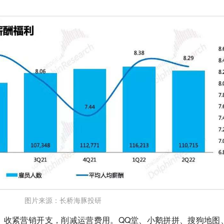
图片来源：长桥海豚投研
，收紧营销开支，削减运营费用。QQ堂、小鹅拼拼、搜狗地图