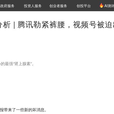
创投发布
项目推荐
核心服务
LP源计划
政府服务
投资人服务
创业者服务
创投平台
AI测
36氪Pro
VClub
VClub投资机构库
创投氪堂
城市之窗
投资机构职位推介
企业入驻
投资人认证
a 50分析 | 腾讯勒紧裤腰，视频号被
的最强“肾上腺素”。
度财报带来了一些新的坏消息。