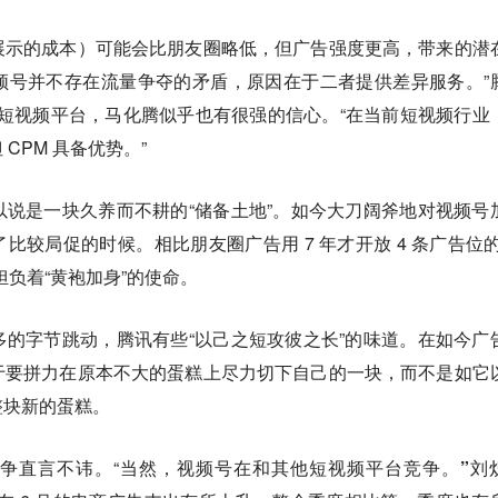
次展示的成本）可能会比朋友圈略低，但广告强度更高，带来的潜
频号并不存在流量争夺的矛盾，原因在于二者提供差异服务。”
他短视频平台，马化腾似乎也有很强的信心。“在当前短视频行业
CPM 具备优势。”
说是一块久养而不耕的“储备土地”。如今大刀阔斧地对视频号
比较局促的时候。相比朋友圈广告用 7 年才开放 4 条广告位的
担负着“黄袍加身”的使命。
的字节跳动，腾讯有些“以己之短攻彼之长”的味道。在如今广
于要拼力在原本不大的蛋糕上尽力切下自己的一块，而不是如它
整块新的蛋糕。
争直言不讳。“当然，
视频号在和其他短视频平台竞争。”
刘