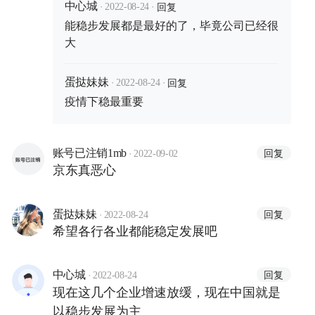
·
·
回复
中心城
2022-08-24
能稳步发展都是最好的了，毕竟公司已经很
大
·
·
回复
蛋挞妹妹
2022-08-24
疫情下稳最重要
·
回复
账号已注销1mb
2022-09-02
京东真恶心
·
回复
蛋挞妹妹
2022-08-24
希望各行各业都能稳定发展吧
·
回复
中心城
2022-08-24
现在这几个企业增速放缓，现在中国就是
以稳步发展为主