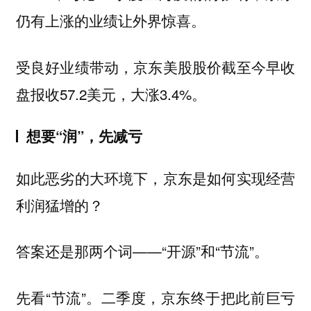
仍有上涨的业绩让外界惊喜。
受良好业绩带动，京东美股股价截至今早收
盘报收57.2美元，大涨3.4%。
想要“润”，先减亏
如此恶劣的大环境下，京东是如何实现经营
利润猛增的？
答案还是那两个词——“开源”和“节流”。
先看“节流”。二季度，京东终于把此前巨亏