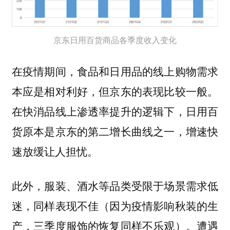
京东日用百货商品各季度收入变化
在疫情期间，食品和日用品的线上购物需求
本应是相对利好，但京东的表现比较一般。
在快消品线上渗透率提升的逻辑下，日用百
货原本是京东的第二增长曲线之一，增速快
速放缓让人担忧。
此外，服装、酒水等品类受限于场景需求低
迷，同样表现不佳（因为疫情影响秋装的生
产，三季度服饰的恢复同样不乐观）。遭遇