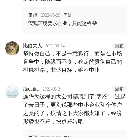
·
·
回复
董洁
2022-08-29
宏观环境要求企业，只能这样😂
·
回复
比伯夫人
2022-08-24
坚持做自己，不是一意孤行，而是在市场
竞争中，随缘而不变，稳定的贯彻自己的
棋风棋路，非达目标，绝不中止
·
回复
Radinka.
2022-08-24
连华为这样的大公司都感到了“寒冷”，过起
了苦日子，更别说那些中小企业和个体户
之类的了，疫情之下大家都太难了，经济
形势也不好，快点好转吧