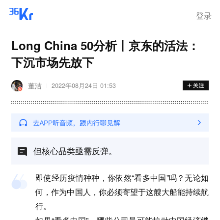
登录
Long China 50分析丨京东的活法：
下沉市场先放下
董洁
2022年08月24日 01:53
但核心品类亟需反弹。
即使经历疫情种种，你依然“看多中国”吗？无论如
何，作为中国人，你必须寄望于这艘大船能持续航
行。