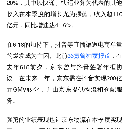
20%，其中以快递、快运业务为代表的其他
收入在本季度的增长尤为强势，收入超110
亿元，同比增速达41.6%。
在6·18的加持下，抖音等直播渠道电商单量
的爆发成为主因。此前
36氪曾独家报道
，在
去年618前夕，京东曾与抖音签署年框协
议，在未来一年，京东需在抖音实现200亿
元GMV转化，并由京东提供物流和仓配服
务。
强势的业绩表现也让京东物流在本季度实现