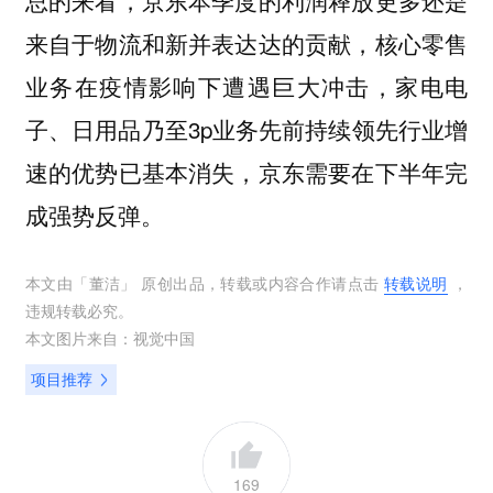
总的来看，京东本季度的利润释放更多还是
来自于物流和新并表达达的贡献，核心零售
业务在疫情影响下遭遇巨大冲击，家电电
子、日用品乃至3p业务先前持续领先行业增
速的优势已基本消失，京东需要在下半年完
成强势反弹。
本文由「
董洁
」 原创出品，转载或内容合作请点击
转载说明
，
违规转载必究。
本文图片来自：
视觉中国
项目推荐
169