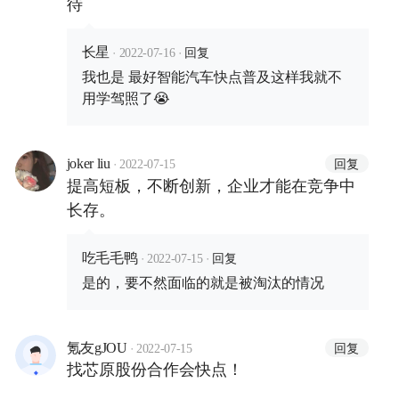
待
·
·
回复
长星
2022-07-16
我也是 最好智能汽车快点普及这样我就不
用学驾照了😭
·
回复
joker liu
2022-07-15
提高短板，不断创新，企业才能在竞争中
长存。
·
·
回复
吃毛毛鸭
2022-07-15
是的，要不然面临的就是被淘汰的情况
·
回复
氪友gJOU
2022-07-15
找芯原股份合作会快点！