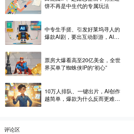
饼不再是中生代的专属玩法
中专生手搓、引发好莱坞寻人的
爆款AI剧，要出互动影游，AI剧
尽头是游戏？
票房大爆看高至20亿美金，全世
界买单了蜘蛛侠IP的“初心”
10万人排队、一键出片，AI创作
越简单，爆款为什么反而更难做
了
评论区