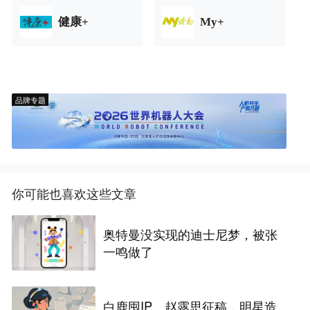
健康+
My+
品牌专题
你可能也喜欢这些文章
奥特曼没实现的迪士尼梦，被张
一鸣做了
白鹿囤IP、赵露思征稿，明星造