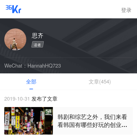
登录
思齐
读者
WeChat：HannahHQ723
全部
文章(454)
2019-10-31
发布了文章
韩剧和综艺之外，我们来看
看韩国有哪些好玩的创业项
目？