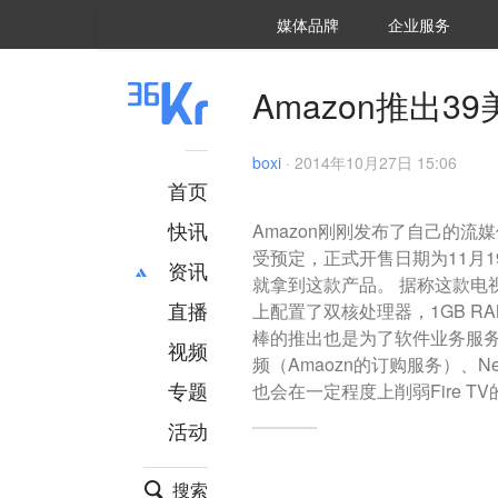
36氪Auto
数字时氪
企业号
未来消费
智能涌现
未来城市
启动Power on
媒体品牌
企业服务
企服点评
36氪出海
36氪研究院
潮生TIDE
36氪企服点评
36Kr研究院
36氪财经
职场bonus
36碳
后浪研究所
36Kr创新咨询
暗涌Waves
硬氪
氪睿研究院
Amazon推出39美
boxi
·
2014年10月27日 15:06
首页
快讯
Amazon刚刚发布了自己的流媒体服
受预定，正式开售日期为11月19
资讯
就拿到这款产品。 据称这款电视棒
直播
最新
推荐
上配置了双核处理器，1GB R
棒的推出也是为了软件业务服务，它
创投
财经
视频
频（Amaozn的订购服务）、Net
汽车
AI
专题
也会在一定程度上削弱Fire 
科技
项目推荐
活动
专精特新
安徽
搜索