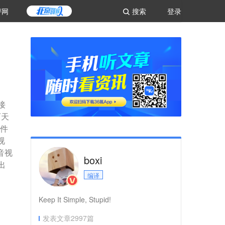
评网
搜索
登录
接
两天
硬件
视
音视
boxi
出
编译
Keep It Simple, Stupid!
发表文章
2997
篇