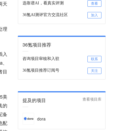
两天
选靠谱AI，看真实评测
查看
36氪AI测评官方交流社区
加入
处理
36氪项目推荐
插入
咨询项目审核和入驻
联系
ra、
者目
36氪项目推荐订阅号
关注
5美
提及的项目
查看项目库
线的
配备
dora
k也配