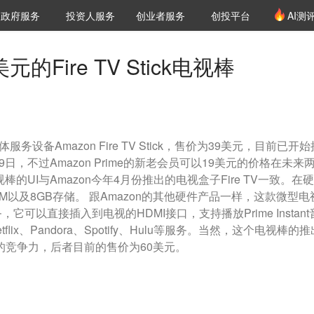
创投发布
项目推荐
核心服务
LP源计划
政府服务
投资人服务
创业者服务
创投平台
AI测
36氪Pro
VClub
VClub投资机构库
创投氪堂
城市之窗
投资机构职位推介
企业入驻
投资人认证
元的Fire TV Stick电视棒
务设备Amazon Fire TV Stick，售价为39美元，目前已开始
日，不过Amazon Prime的新老会员可以19美元的价格在未来
的UI与Amazon今年4月份推出的电视盒子Fire TV一致。在
AM以及8GB存储。 跟Amazon的其他硬件产品一样，这款微型电
可以直接插入到电视的HDMI接口，支持播放Prime Instant
flix、Pandora、Spotify、Hulu等服务。当然，这个电视棒的推
TV的竞争力，后者目前的售价为60美元。