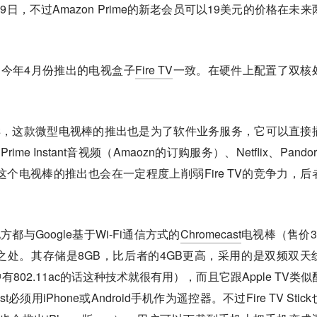
日，不过Amazon Prime的新老会员可以19美元的价格在未来
on今年4月份推出的电视盒子
Fire TV
一致。在硬件上配置了双核
一样，这款微型电视棒的推出也是为了软件业务服务，它可以直接
e Instant音视频（Amaozn的订购服务）、Netflix、Pando
当然，这个电视棒的推出也会在一定程度上削弱Fire TV的竞争力，后
都与Google基于Wi-Fi通信方式的
Chromecast
电视棒（售价3
处。其存储是8GB，比后者的4GB更高，采用的是双频双天
中有802.11ac的话这种技术就很有用），而且它跟Apple TV类似
必须用iPhone或Android手机作为遥控器。不过Fire TV Stic